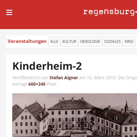
regensburg
Veranstaltungen
ALLE
KULTUR
OEKOLOGIE
SOZIALES
KINO
Kinderheim-2
Veröffentlicht von
Stefan Aigner
am
12. März 2010
. Die Orig
beträgt
600×245
Pixel.