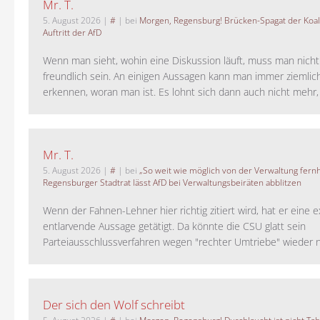
Mr. T.
5. August 2026
|
#
| bei
Morgen, Regensburg! Brücken-Spagat der Koali
Auftritt der AfD
Wenn man sieht, wohin eine Diskussion läuft, muss man nich
freundlich sein. An einigen Aussagen kann man immer ziemlich
erkennen, woran man ist. Es lohnt sich dann auch nicht mehr, a
Mr. T.
5. August 2026
|
#
| bei
„So weit wie möglich von der Verwaltung fernh
Regensburger Stadtrat lässt AfD bei Verwaltungsbeiräten abblitzen
Wenn der Fahnen-Lehner hier richtig zitiert wird, hat er eine 
entlarvende Aussage getätigt. Da könnte die CSU glatt sein
Parteiausschlussverfahren wegen "rechter Umtriebe" wieder ne
Der sich den Wolf schreibt