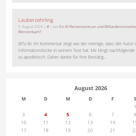
Lauberzehrling
5. August 2026
|
#
| bei
Ein KI-Rechenzentrum und Milliardeninvestiti
Wenzenbach?
@To Bi: Ihr Kommentar zeigt wie der meinige, dass der Autor 
Informationslücke in seinem Text hat. Mir klingt nachfolgende
zu apodiktisch. Daher danke für Ihre Bestätig...
August 2026
M
D
M
D
F
3
4
5
6
7
10
11
12
13
14
1
17
18
19
20
21
2