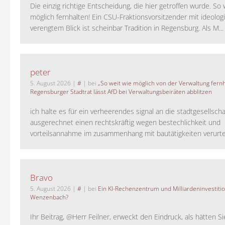
Die einzig richtige Entscheidung, die hier getroffen wurde. So 
möglich fernhalten! Ein CSU-Fraktionsvorsitzender mit ideolog
verengtem Blick ist scheinbar Tradition in Regensburg. Als M...
peter
5. August 2026
|
#
| bei
„So weit wie möglich von der Verwaltung fernh
Regensburger Stadtrat lässt AfD bei Verwaltungsbeiräten abblitzen
ich halte es für ein verheerendes signal an die stadtgesellscha
ausgerechnet einen rechtskräftig wegen bestechlichkeit und
vorteilsannahme im zusammenhang mit bautätigkeiten verurteilt
Bravo
5. August 2026
|
#
| bei
Ein KI-Rechenzentrum und Milliardeninvestiti
Wenzenbach?
Ihr Beitrag, @Herr Feilner, erweckt den Eindruck, als hätten Si