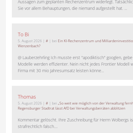
Aussagen zum geplanten Rechenzentrum widerlegt. Tatsächlic
Sie vor allem Behauptungen, die niemand aufgestellt hat. ...
To Bi
5. August 2026
|
#
| bei
Ein KI-Rechenzentrum und Milliardeninvestiti
Wenzenbach?
@ Lauberzehrling Ich musste erst "apodiktisch" googlen, gebe i
Modelle werden effizienter. Nein nicht jedes Frontier Modell w
Firma mit 30 mio Jahresumsatz leisten könne...
Thomas
5. August 2026
|
#
| bei
„So weit wie möglich von der Verwaltung fernh
Regensburger Stadtrat lässt AfD bei Verwaltungsbeiräten abblitzen
Kommentar gelöscht. Ihre Zuschreibung für Herrn Wolbergs is
strafrechtlich falsch....