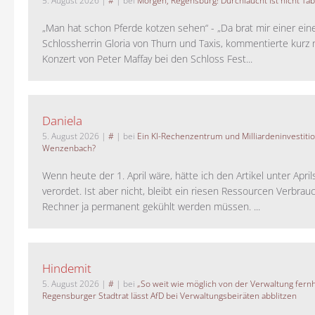
5. August 2026
|
#
| bei
Morgen, Regensburg! Durchlaucht ist nicht Tab
„Man hat schon Pferde kotzen sehen“ - „Da brat mir einer ein
Schlossherrin Gloria von Thurn und Taxis, kommentierte kurz
Konzert von Peter Maffay bei den Schloss Fest...
Daniela
5. August 2026
|
#
| bei
Ein KI-Rechenzentrum und Milliardeninvestiti
Wenzenbach?
Wenn heute der 1. April wäre, hätte ich den Artikel unter Apri
verordet. Ist aber nicht, bleibt ein riesen Ressourcen Verbrauc
Rechner ja permanent gekühlt werden müssen. ...
Hindemit
5. August 2026
|
#
| bei
„So weit wie möglich von der Verwaltung fernh
Regensburger Stadtrat lässt AfD bei Verwaltungsbeiräten abblitzen