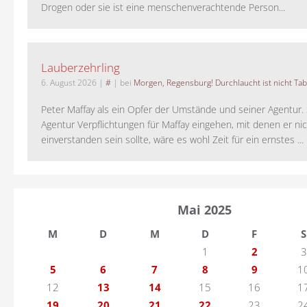
Drogen oder sie ist eine menschenverachtende Person...
Lauberzehrling
6. August 2026
|
#
| bei
Morgen, Regensburg! Durchlaucht ist nicht Tab
Peter Maffay als ein Opfer der Umstände und seiner Agentur. S
Agentur Verpflichtungen für Maffay eingehen, mit denen er ni
einverstanden sein sollte, wäre es wohl Zeit für ein ernstes ...
Mai 2025
M
D
M
D
F
S
1
2
3
5
6
7
8
9
1
12
13
14
15
16
1
19
20
21
22
23
2