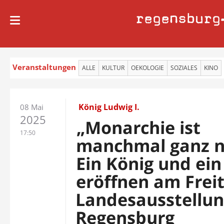
regensburg
Veranstaltungen
ALLE
KULTUR
OEKOLOGIE
SOZIALES
KINO
König Ludwig I.
08 Mai
2025
„Monarchie ist
17:50
manchmal ganz n
Ein König und ein
eröffnen am Freit
Landesausstellun
Regensburg