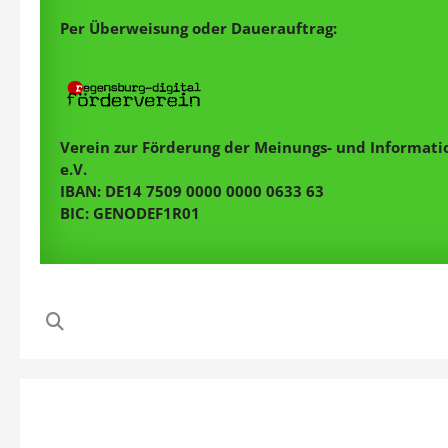
Per Überweisung oder Dauerauftrag:
Verein zur Förderung der Meinungs- und Informatio
e.V.
IBAN: DE14 7509 0000 0000 0633 63
BIC: GENODEF1R01