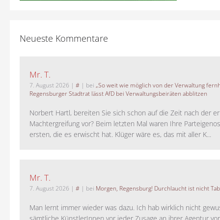
Neueste Kommentare
Mr. T.
7. August 2026
|
#
| bei
„So weit wie möglich von der Verwaltung fernh
Regensburger Stadtrat lässt AfD bei Verwaltungsbeiräten abblitzen
Norbert Hartl, bereiten Sie sich schon auf die Zeit nach der 
Machtergreifung vor? Beim letzten Mal waren Ihre Parteigeno
ersten, die es erwischt hat. Klüger wäre es, das mit aller K...
Mr. T.
7. August 2026
|
#
| bei
Morgen, Regensburg! Durchlaucht ist nicht Tab
Man lernt immer wieder was dazu. Ich hab wirklich nicht gewu
sämtliche KünstlerInnen vor jeder Zusage an ihrer Agentur vo