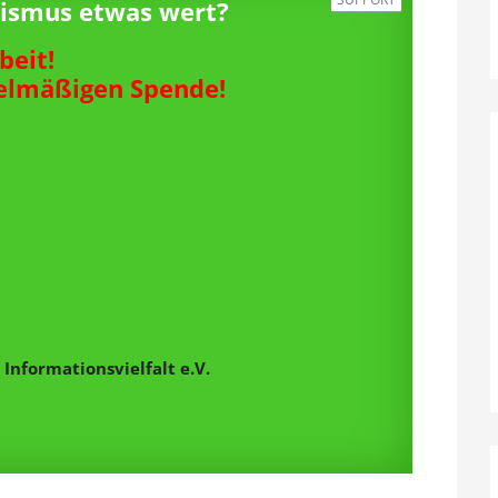
alismus etwas wert?
beit!
gelmäßigen Spende!
Informationsvielfalt e.V.