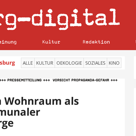
rg
digital
–
einung
Kultur
Redaktion
sburg
ALLE
KULTUR
OEKOLOGIE
SOZIALES
KINO
n Wohnraum als
munaler
rge