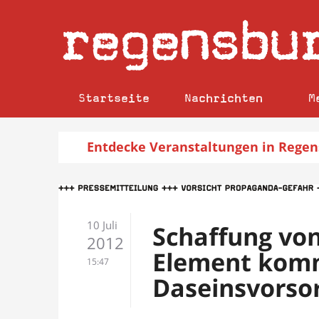
regensbu
Startseite
Nachrichten
M
Entdecke
Veranstaltungen
in Regen
10 Juli
Schaffung vo
2012
Element kom
15:47
Daseinsvorso