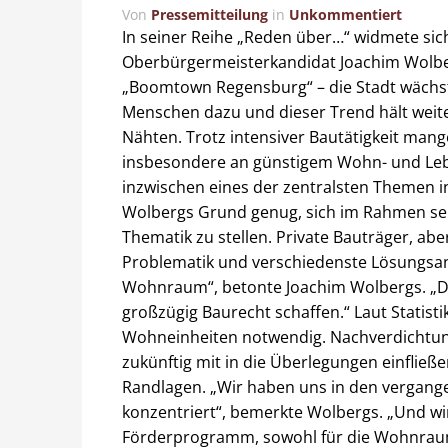
Von
Pressemitteilung
in
Unkommentiert
In seiner Reihe „Reden über…“ widmete si
Oberbürgermeisterkandidat Joachim Wolb
„Boomtown Regensburg“ – die Stadt wächst
Menschen dazu und dieser Trend hält weite
Nähten. Trotz intensiver Bautätigkeit ma
insbesondere an günstigem Wohn- und Le
inzwischen eines der zentralsten Themen i
Wolbergs Grund genug, sich im Rahmen se
Thematik zu stellen. Private Bauträger, abe
Problematik und verschiedenste Lösungsans
Wohnraum“, betonte Joachim Wolbergs. „D
großzügig Baurecht schaffen.“ Laut Statisti
Wohneinheiten notwendig. Nachverdichtun
zukünftig mit in die Überlegungen einfließ
Randlagen. „Wir haben uns in den vergangen
konzentriert“, bemerkte Wolbergs. „Und w
Förderprogramm, sowohl für die Wohnraum