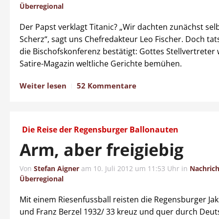
Überregional
Der Papst verklagt Titanic? „Wir dachten zunächst sel
Scherz“, sagt uns Chefredakteur Leo Fischer. Doch tat
die Bischofskonferenz bestätigt: Gottes Stellvertreter 
Satire-Magazin weltliche Gerichte bemühen.
Weiter lesen
52 Kommentare
Die Reise der Regensburger Ballonauten
Arm, aber freigiebig
Von
Stefan Aigner
am
10. Juli 2012 um 11:53 Uhr
in
Nachric
Überregional
Mit einem Riesenfussball reisten die Regensburger J
und Franz Berzel 1932/ 33 kreuz und quer durch Deut