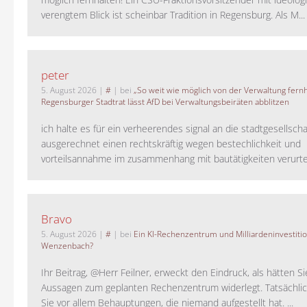
verengtem Blick ist scheinbar Tradition in Regensburg. Als M...
peter
5. August 2026
|
#
| bei
„So weit wie möglich von der Verwaltung fernh
Regensburger Stadtrat lässt AfD bei Verwaltungsbeiräten abblitzen
ich halte es für ein verheerendes signal an die stadtgesellscha
ausgerechnet einen rechtskräftig wegen bestechlichkeit und
vorteilsannahme im zusammenhang mit bautätigkeiten verurteilt
Bravo
5. August 2026
|
#
| bei
Ein KI-Rechenzentrum und Milliardeninvestiti
Wenzenbach?
Ihr Beitrag, @Herr Feilner, erweckt den Eindruck, als hätten Si
Aussagen zum geplanten Rechenzentrum widerlegt. Tatsächlic
Sie vor allem Behauptungen, die niemand aufgestellt hat. ...