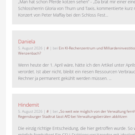
„Man hat schon Pferde kotzen sehen“ - „Da brat mir einer ein
Schlossherrin Gloria von Thurn und Taxis, kommentierte kurz
Konzert von Peter Maffay bei den Schloss Fest...
Daniela
5. August 2026
|
#
| bei
Ein KI-Rechenzentrum und Milliardeninvestiti
Wenzenbach?
Wenn heute der 1. April wäre, hätte ich den Artikel unter Apri
verordet. Ist aber nicht, bleibt ein riesen Ressourcen Verbrauc
Rechner ja permanent gekühlt werden müssen. ...
Hindemit
5. August 2026
|
#
| bei
„So weit wie möglich von der Verwaltung fernh
Regensburger Stadtrat lässt AfD bei Verwaltungsbeiräten abblitzen
Die einzig richtige Entscheidung, die hier getroffen wurde. So 
möglich fernhalten! Ein CSU-Fraktionsvorsitzender mit ideolog