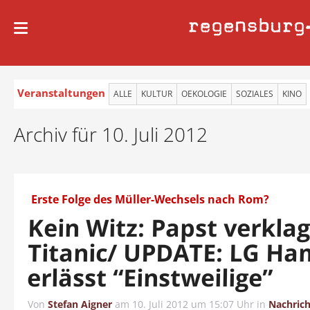
regensburg
Veranstaltungen
ALLE
KULTUR
OEKOLOGIE
SOZIALES
KINO
Archiv für 10. Juli 2012
Erste Folge des Müller-Wechsels nach Rom?
Kein Witz: Papst verklag
Titanic/ UPDATE: LG H
erlässt “Einstweilige”
Von
Stefan Aigner
am
10. Juli 2012 um 15:07 Uhr
in
Nachric