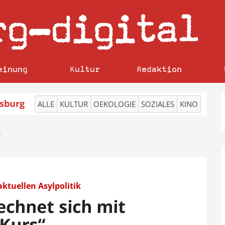
rg
digital
–
einung
Kultur
Redaktion
sburg
ALLE
KULTUR
OEKOLOGIE
SOZIALES
KINO
’
 aktuellen Asylpolitik
echnet sich mit
 Kurs“