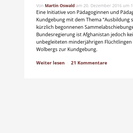
Von
Martin Oswald
am
20. Dezember 2016 um 1
Eine Initiative von Pädagoginnen und Päd
Kundgebung mit dem Thema “Ausbildung st
kürzlich begonnenen Sammelabschiebungen 
Bundesregierung ist Afghanistan jedoch ke
unbegleiteten minderjährigen Flüchtling
Wolbergs zur Kundgebung.
Weiter lesen
21 Kommentare