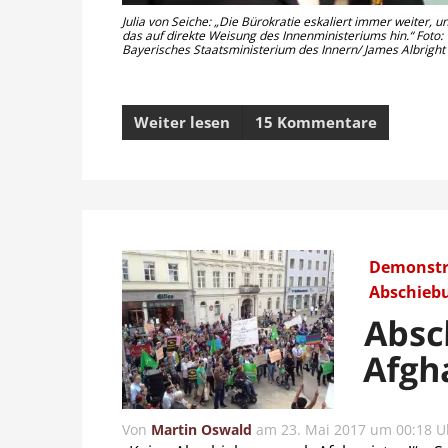
Julia von Seiche: „Die Bürokratie eskaliert immer weiter, u
das auf direkte Weisung des Innenministeriums hin.“ Foto:
Bayerisches Staatsministerium des Innern/ James Albright
Weiter lesen
15 Kommentare
Demonstra
Abschieb
Absc
Afgh
Von
Martin Oswald
am
23. Mai 2017 um 00:18 U