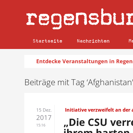
regensbu
Startseite
Nachrichten
M
Entdecke
Veranstaltungen
in Regen
Beiträge mit Tag ‘Afghanistan
Initiative verzweifelt an der
15 Dez.
2017
„Die CSU verr
15:16
ihrem harten