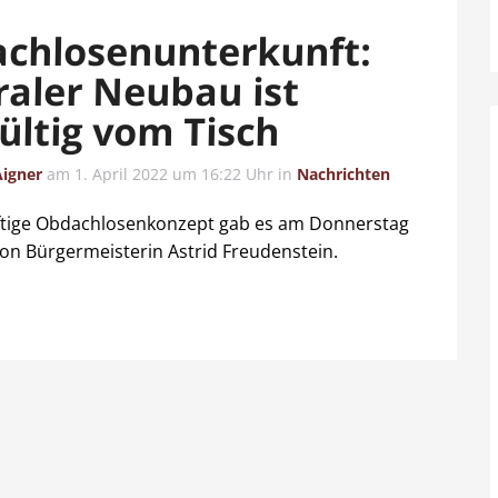
chlosenunterkunft:
raler Neubau ist
ültig vom Tisch
Aigner
am
1. April 2022 um 16:22 Uhr
in
Nachrichten
tige Obdachlosenkonzept gab es am Donnerstag
von Bürgermeisterin Astrid Freudenstein.