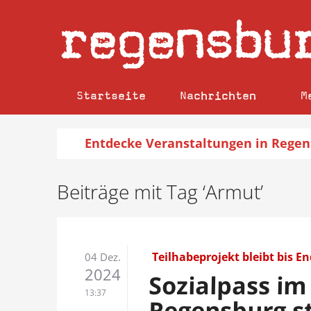
regensbu
Startseite
Nachrichten
M
Entdecke
Veranstaltungen
in Regen
Beiträge mit Tag ‘Armut’
Teilhabeprojekt bleibt bis E
04 Dez.
2024
Sozialpass im
13:37
Regensburg st