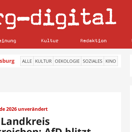
rg
digital
–
einung
Kultur
Redaktion
sburg
ALLE
KULTUR
OEKOLOGIE
SOZIALES
KINO
nde 2026 unverändert
 Landkreis
reichen: AfD blitzt