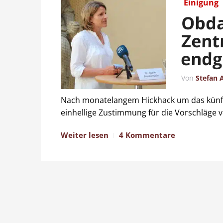
Einigung
Obda
Zent
endg
Von
Stefan 
Nach monatelangem Hickhack um das künf
einhellige Zustimmung für die Vorschläge 
Weiter lesen
4 Kommentare