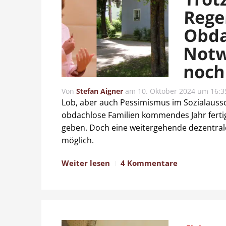
Rege
Obda
Notw
noch
Von
Stefan Aigner
am
10. Oktober 2024 um 16:3
Lob, aber auch Pessimismus im Sozialauss
obdachlose Familien kommendes Jahr fertig,
geben. Doch eine weitergehende dezentrale
möglich.
Weiter lesen
4 Kommentare