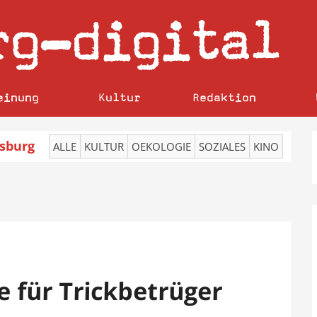
rg
digital
–
einung
Kultur
Redaktion
sburg
ALLE
KULTUR
OEKOLOGIE
SOZIALES
KINO
e für Trickbetrüger