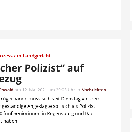
ozess am Landgericht
cher Polizist“ auf
ezug
Oswald
am
12. Mai 2021 um 20:03 Uhr
in
Nachrichten
etrügerbande muss sich seit Dienstag vor dem
eständige Angeklagte soll sich als Polizist
0 fünf Seniorinnen in Regensburg und Bad
t haben.