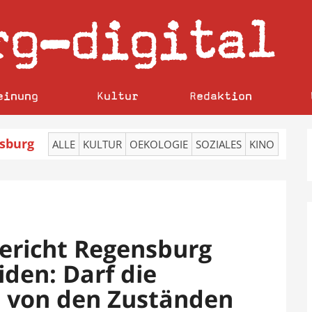
rg
digital
–
einung
Kultur
Redaktion
sburg
ALLE
KULTUR
OEKOLOGIE
SOZIALES
KINO
ericht Regensburg
den: Darf die
t von den Zuständen