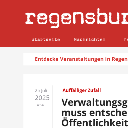
regensbu
Startseite
Nachrichten
M
Entdecke
Veranstaltungen
in Regen
Auffälliger Zufall
25 Juli
2025
Verwaltungsg
14:54
muss entschei
Öffentlichkei