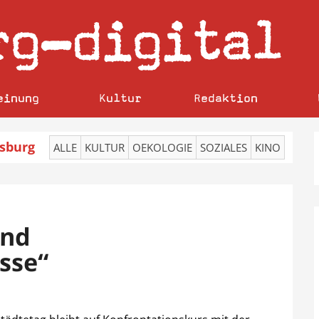
rg
digital
–
einung
Kultur
Redaktion
sburg
ALLE
KULTUR
OEKOLOGIE
SOZIALES
KINO
und
sse“