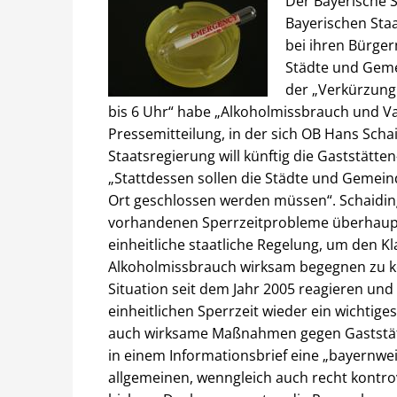
Der Bayerische S
Bayerischen Staa
bei ihren Bürge
Städte und Geme
der „Verkürzung 
bis 6 Uhr“ habe „Alkoholmissbrauch und V
Pressemitteilung, in der sich OB Hans Sch
Staatsregierung will künftig die Gaststätten
„Stattdessen sollen die Städte und Gemein
Ort geschlossen werden müssen“. Schaiding
vorhandenen Sperrzeitprobleme überhaupt 
einheitliche staatliche Regelung, um den
Alkoholmissbrauch wirksam begegnen zu kö
Situation seit dem Jahr 2005 reagieren un
einheitlichen Sperrzeit wieder ein wichtig
auch wirksame Maßnahmen gegen Gaststätte
in einem Informationsbrief eine „bayernwei
allgemeinen, wenngleich auch recht kontro