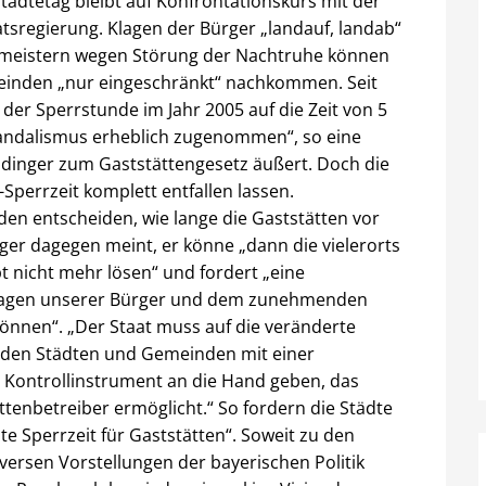
tädtetag bleibt auf Konfrontationskurs mit der
tsregierung. Klagen der Bürger „landauf, landab“
rmeistern wegen Störung der Nachtruhe können
inden „nur eingeschränkt“ nachkommen. Seit
der Sperrstunde im Jahr 2005 auf die Zeit von 5
andalismus erheblich zugenommen“, so eine
aidinger zum Gaststättengesetz äußert. Doch die
-Sperrzeit komplett entfallen lassen.
den entscheiden, wie lange die Gaststätten vor
er dagegen meint, er könne „dann die vielerorts
nicht mehr lösen“ und fordert „eine
 Klagen unserer Bürger und dem zunehmenden
nnen“. „Der Staat muss auf die veränderte
d den Städten und Gemeinden mit einer
es Kontrollinstrument an die Hand geben, das
nbetreiber ermöglicht.“ So fordern die Städte
te Sperrzeit für Gaststätten“. Soweit zu den
versen Vorstellungen der bayerischen Politik