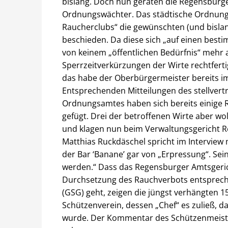
bislang. Doch nun geraten die Regensburge
Ordnungswächter. Das städtische Ordnun
Raucherclubs“ die gewünschten (und bislang
beschieden. Da diese sich „auf einen bes
von keinem „öffentlichen Bedürfnis“ mehr 
Sperrzeitverkürzungen der Wirte rechtfert
das habe der Oberbürgermeister bereits i
Entsprechenden Mitteilungen des stellvert
Ordnungsamtes haben sich bereits einige
gefügt. Drei der betroffenen Wirte aber wo
und klagen nun beim Verwaltungsgericht R
Matthias Ruckdäschel spricht im Interview 
der Bar ‘Banane’ gar von „Erpressung“. Se
werden.“ Dass das Regensburger Amtsgerich
Durchsetzung des Rauchverbots entsprech
(GSG) geht, zeigen die jüngst verhängten 
Schützenverein, dessen „Chef“ es zuließ, d
wurde. Der Kommentar des Schützenmeisters