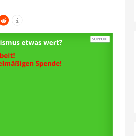
SUPPORT
alismus etwas wert?
beit!
gelmäßigen Spende!