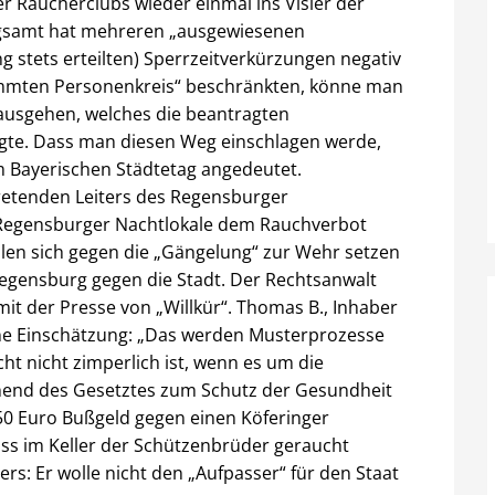
r Raucherclubs wieder einmal ins Visier der
gsamt hat mehreren „ausgewiesenen
 stets erteilten) Sperrzeitverkürzungen negativ
timmten Personenkreis“ beschränkten, könne man
ausgehen, welches die beantragten
igte. Dass man diesen Weg einschlagen werde,
m Bayerischen Städtetag angedeutet.
retenden Leiters des Regensburger
 Regensburger Nachtlokale dem Rauchverbot
llen sich gegen die „Gängelung“ zur Wehr setzen
egensburg gegen die Stadt. Der Rechtsanwalt
mit der Presse von „Willkür“. Thomas B., Inhaber
ine Einschätzung: „Das werden Musterprozesse
t nicht zimperlich ist, wenn es um die
end des Gesetztes zum Schutz der Gesundheit
150 Euro Bußgeld gegen einen Köferinger
ass im Keller der Schützenbrüder geraucht
: Er wolle nicht den „Aufpasser“ für den Staat