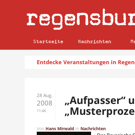
regensbu
Startseite
Nachrichten
M
Entdecke
Veranstaltungen
in Regen
28 Aug.
„Aufpasser“ 
2008
„Musterproze
11:46
Von
Hans Mirwald
in
Nachrichten