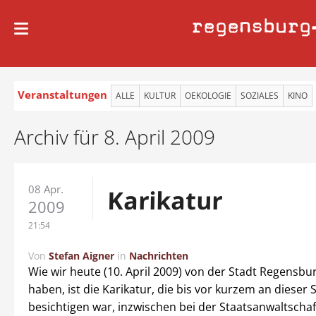
regensburg
Veranstaltungen
ALLE
KULTUR
OEKOLOGIE
SOZIALES
KINO
Archiv für 8. April 2009
08 Apr.
Karikatur
2009
21:54
Von
Stefan Aigner
in
Nachrichten
Wie wir heute (10. April 2009) von der Stadt Regensbu
haben, ist die Karikatur, die bis vor kurzem an dieser S
besichtigen war, inzwischen bei der Staatsanwaltschaft