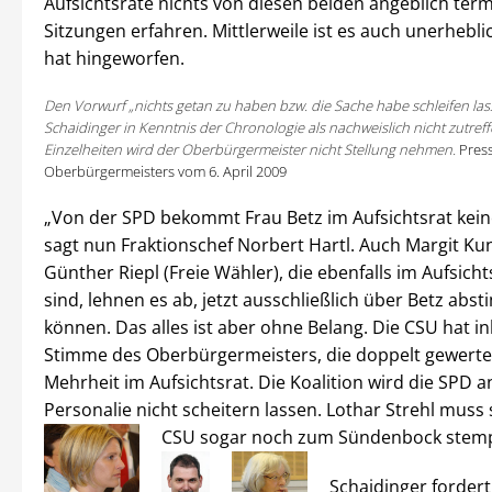
Aufsichtsräte nichts von diesen beiden angeblich term
Sitzungen erfahren. Mittlerweile ist es auch unerhebl
hat hingeworfen.
Den Vorwurf „nichts getan zu haben bzw. die Sache habe schleifen las
Schaidinger in Kenntnis der Chronologie als nachweislich nicht zutref
Einzelheiten wird der Oberbürgermeister nicht Stellung nehmen.
Pres
Oberbürgermeisters vom 6. April 2009
„Von der SPD bekommt Frau Betz im Aufsichtsrat kein
sagt nun Fraktionschef Norbert Hartl. Auch Margit Ku
Günther Riepl (Freie Wähler), die ebenfalls im Aufsicht
sind, lehnen es ab, jetzt ausschließlich über Betz abs
können. Das alles ist aber ohne Belang. Die CSU hat in
Stimme des Oberbürgermeisters, die doppelt gewertet
Mehrheit im Aufsichtsrat. Die Koalition wird die SPD a
Personalie nicht scheitern lassen. Lothar Strehl muss 
CSU sogar noch zum Sündenbock stemp
Schaidinger fordert