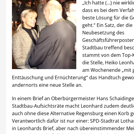
„Ich hatte (…) nie wirkl
dass es bei dem Verfa
beste Lösung für die G
geht.“ Ein Satz, der die
Neubesetzung des
Geschäftsführerposten
Stadtbau treffend besc
stammt von dem Top-K
die Stelle, Heiko Leonh
am Wochenende „mit 
Enttäuschung und Ernüchterung“ das Handtuch gewor
andernorts eine neue Stelle an.
In einem Brief an Oberbürgermeister Hans Schaidinge
Stadtbau-Aufsichtsräte macht Leonhard zudem deutlic
auch ohne diese Alternative Regensburg einen Korb g
Verantwortlich dafür ist nur einer: SPD-Stadtrat Lothar
in Leonhards Brief, aber nach übereinstimmender Me