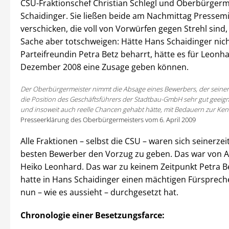
CSU-Fraktionschef Christian Schlegl und Oberbürgerm
Schaidinger. Sie ließen beide am Nachmittag Pressemi
verschicken, die voll von Vorwürfen gegen Strehl sind
Sache aber totschweigen: Hätte Hans Schaidinger nich
Parteifreundin Petra Betz beharrt, hätte es für Leonha
Dezember 2008 eine Zusage geben können.
Der Oberbürgermeister nimmt die Absage eines Bewerbers, der seiner
die Position des Geschäftsführers der Stadtbau-GmbH sehr gut geeig
und insoweit auch reelle Chancen gehabt hätte, mit Bedauern zur Ken
Presseerklärung des Oberbürgermeisters vom 6. April 2009
Alle Fraktionen – selbst die CSU – waren sich seinerzei
besten Bewerber den Vorzug zu geben. Das war von 
Heiko Leonhard. Das war zu keinem Zeitpunkt Petra Be
hatte in Hans Schaidinger einen mächtigen Fürspreche
nun – wie es aussieht – durchgesetzt hat.
Chronologie einer Besetzungsfarce: