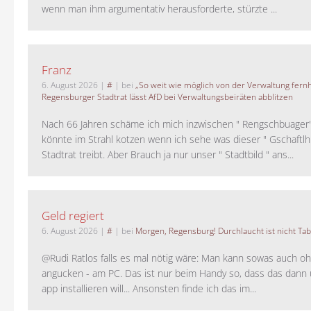
wenn man ihm argumentativ herausforderte, stürzte ...
Franz
6. August 2026
|
#
| bei
„So weit wie möglich von der Verwaltung fernh
Regensburger Stadtrat lässt AfD bei Verwaltungsbeiräten abblitzen
Nach 66 Jahren schäme ich mich inzwischen " Rengschbuager" 
könnte im Strahl kotzen wenn ich sehe was dieser " Gschaftl
Stadtrat treibt. Aber Brauch ja nur unser " Stadtbild " ans...
Geld regiert
6. August 2026
|
#
| bei
Morgen, Regensburg! Durchlaucht ist nicht Tab
@Rudi Ratlos falls es mal nötig wäre: Man kann sowas auch o
angucken - am PC. Das ist nur beim Handy so, dass das dann 
app installieren will... Ansonsten finde ich das im...