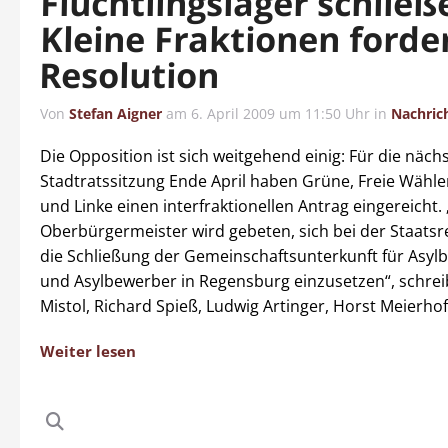
Flüchtlingslager schließ
Kleine Fraktionen forde
Resolution
Von
Stefan Aigner
am
6. April 2009 um 11:50 Uhr
in
Nachric
Die Opposition ist sich weitgehend einig: Für die näch
Stadtratssitzung Ende April haben Grüne, Freie Wähle
und Linke einen interfraktionellen Antrag eingereicht.
Oberbürgermeister wird gebeten, sich bei der Staatsr
die Schließung der Gemeinschaftsunterkunft für Asy
und Asylbewerber in Regensburg einzusetzen“, schrei
Mistol, Richard Spieß, Ludwig Artinger, Horst Meierhof
Weiter lesen