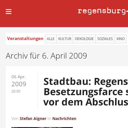
regensburg
Veranstaltungen
ALLE
KULTUR
OEKOLOGIE
SOZIALES
KINO
Archiv für 6. April 2009
06 Apr.
Stadtbau: Regen
2009
Besetzungsfarce 
20:50
vor dem Abschlu
Von
Stefan Aigner
in
Nachrichten