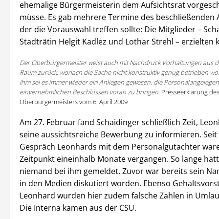
ehemalige Bürgermeisterin dem Aufsichtsrat vorgesc
müsse. Es gab mehrere Termine des beschließenden 
der die Vorauswahl treffen sollte: Die Mitglieder – Sch
Stadträtin Helgit Kadlez und Lothar Strehl – erzielten 
Der Oberbürgermeister weist auch mit Nachdruck Vorhaltungen aus d
Raum zurück, wonach die Sache nicht konstruktiv genug betrieben w
ihm sei es immer wieder ein Anliegen gewesen, die Personalangelegen
einvernehmlichen Beschlüssen voran zu bringen.
Presseerklärung de
Oberbürgermeisters vom 6. April 2009
Am 27. Februar fand Schaidinger schließlich Zeit, Leo
seine aussichtsreiche Bewerbung zu informieren. Sei
Gespräch Leonhards mit dem Personalgutachter war
Zeitpunkt eineinhalb Monate vergangen. So lange hatt
niemand bei ihm gemeldet. Zuvor war bereits sein Na
in den Medien diskutiert worden. Ebenso Gehaltsvorst
Leonhard wurden hier zudem falsche Zahlen in Umlau
Die Interna kamen aus der CSU.