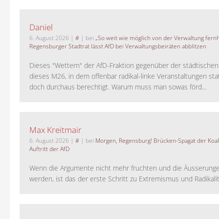
Daniel
6. August 2026
|
#
| bei
„So weit wie möglich von der Verwaltung fernh
Regensburger Stadtrat lässt AfD bei Verwaltungsbeiräten abblitzen
Dieses "Wettern" der AfD-Fraktion gegenüber der städtische
dieses M26, in dem offenbar radikal-linke Veranstaltungen stat
doch durchaus berechtigt. Warum muss man sowas förd...
Max Kreitmair
6. August 2026
|
#
| bei
Morgen, Regensburg! Brücken-Spagat der Koali
Auftritt der AfD
Wenn die Argumente nicht mehr fruchten und die Äusserung
werden, ist das der erste Schritt zu Extremismus und Radikalitä