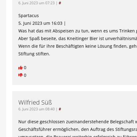
6. Juni 2023 um 07:23
|
#
Spartacus
5. Juni 2023 um 16:03 |
Was hat das mit Abspeisen zu tun, wenn es ums Trinken 
Aber Spaß beseite, das Kneitinger Bier ist unverhältnismä
Wenn die für ihre Beschäftigten keine Lösung finden, geh
Stiftung stiften.
0
0
Wilfried Süß
6. Juni 2023 um 08:40
|
#
Nur diese geschlossen zueinanderstehende Belegschaft 
Geschäftsführer ermöglichen, den Auftrag des Stiftungsr
umzusetzen, die Brauerei weiterhin erfolgreich zu führen.