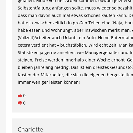
gefallen. Müde von der Arbeit kommen, obwohl jetzt erst 
Selbstentfaltung anfangen sollte, muss wieder so bezahl
dass man davon auch mal etwas schönes kaufen kann. D
hatte ja zwischenzeitlich in großen Teilen eine “Naja, Ha
habe essen und Wohnung”, aber inzwischen merkt man, 
(Vollzeit)Arbeiter auch Urlaub, ein Auto, Home-Enterntai
cetera verdient hat – buchstäblich. Wird echt Zeit! Man k
Statistiken ja gerne ansehen, wie Managergehälter und In
steigen; Preise werden innerhalb einer Woche erhöht, Ge
bleiben jahrelang niedrig. Das ist ein dreistes Gesundsto
Kosten der Mitarbeiter, die sich die eigenen hergestellt
immer weniger leisten können!
0
0
Charlotte