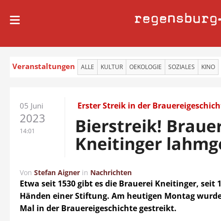
regensburg
Veranstaltungen
ALLE
KULTUR
OEKOLOGIE
SOZIALES
KINO
Erster Streik in der Brauereigeschich
05 Juni
2023
Bierstreik! Braue
14:01
Kneitinger lahmg
Von
Stefan Aigner
in
Nachrichten
Etwa seit 1530 gibt es die Brauerei Kneitinger, seit 
Händen einer Stiftung. Am heutigen Montag wurd
Mal in der Brauereigeschichte gestreikt.