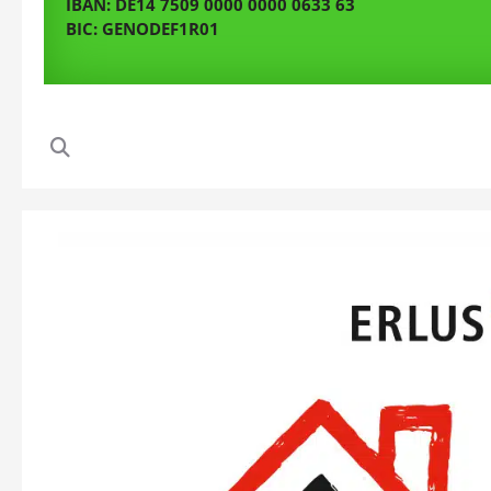
IBAN: DE14 7509 0000 0000 0633 63
BIC: GENODEF1R01