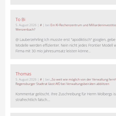
To Bi
5. August 2026
|
#
| bei
Ein KI-Rechenzentrum und Milliardeninvestiti
Wenzenbach?
@ Lauberzehrling Ich musste erst "apodiktisch" googlen, gebe i
Modelle werden effizienter. Nein nicht jedes Frontier Modell w
Firma mit 30 mio Jahresumsatz leisten könne...
Thomas
5. August 2026
|
#
| bei
„So weit wie möglich von der Verwaltung fernh
Regensburger Stadtrat lässt AfD bei Verwaltungsbeiräten abblitzen
Kommentar gelöscht. Ihre Zuschreibung für Herrn Wolbergs is
strafrechtlich falsch....