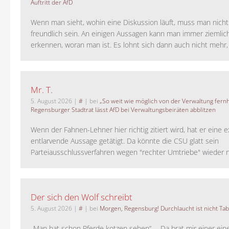
Auftritt der AfD
Wenn man sieht, wohin eine Diskussion läuft, muss man nich
freundlich sein. An einigen Aussagen kann man immer ziemlich
erkennen, woran man ist. Es lohnt sich dann auch nicht mehr, a
Mr. T.
5. August 2026
|
#
| bei
„So weit wie möglich von der Verwaltung fernh
Regensburger Stadtrat lässt AfD bei Verwaltungsbeiräten abblitzen
Wenn der Fahnen-Lehner hier richtig zitiert wird, hat er eine 
entlarvende Aussage getätigt. Da könnte die CSU glatt sein
Parteiausschlussverfahren wegen "rechter Umtriebe" wieder ne
Der sich den Wolf schreibt
5. August 2026
|
#
| bei
Morgen, Regensburg! Durchlaucht ist nicht Tab
„Man hat schon Pferde kotzen sehen“ - „Da brat mir einer ein