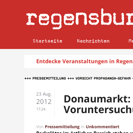
regensbu
Startseite
Nachrichten
M
Entdecke
Veranstaltungen
in Regen
23 Aug.
Donaumarkt: 
2012
Voruntersuch
17:24
Von
Pressemitteilung
in
Unkommentiert