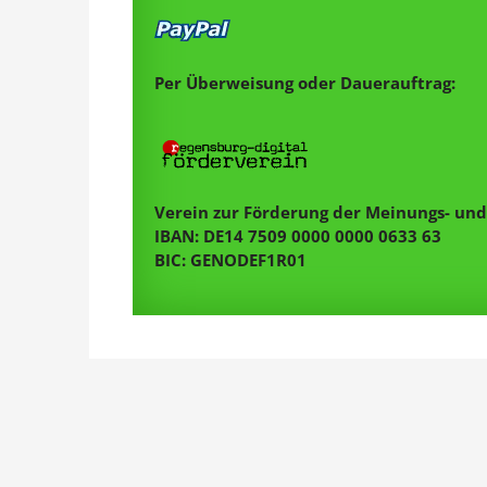
Per Überweisung oder Dauerauftrag:
Verein zur Förderung der Meinungs- und 
IBAN: DE14 7509 0000 0000 0633 63
BIC: GENODEF1R01