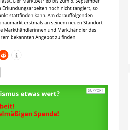
sst. Der Marktbetrieb bis zum 8. September
Erkundungsarbeiten noch nicht tangiert, so
änkt stattfinden kann. Am darauffolgenden
Donaumarkt erstmals an seinem neuen Standort
die Markthändlerinnen und Markthändler des
hrem bekannten Angebot zu finden.
SUPPORT
alismus etwas wert?
beit!
gelmäßigen Spende!