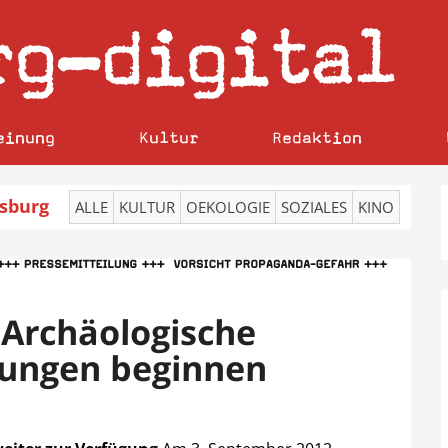
rg
digital
–
einung
Kultur
Redaktion
sburg
ALLE
KULTUR
OEKOLOGIE
SOZIALES
KINO
Archäologische
ungen beginnen