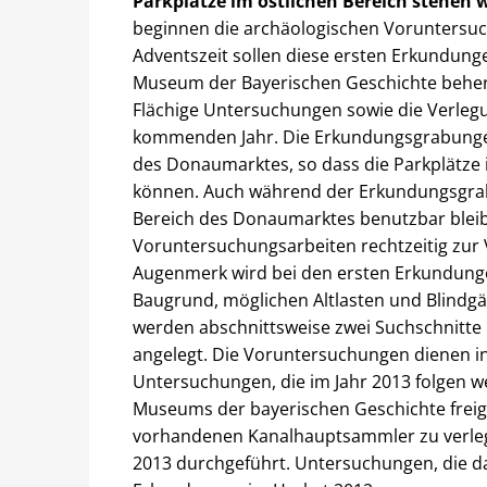
Parkplätze im östlichen Bereich stehen 
beginnen die archäologischen Voruntersu
Adventszeit sollen diese ersten Erkundung
Museum der Bayerischen Geschichte beherb
Flächige Untersuchungen sowie die Verle
kommenden Jahr. Die Erkundungsgrabungen 
des Donaumarktes, so dass die Parkplätze 
können. Auch während der Erkundungsgrabun
Bereich des Donaumarktes benutzbar bleibe
Voruntersuchungsarbeiten rechtzeitig zur
Augenmerk wird bei den ersten Erkundungen
Baugrund, möglichen Altlasten und Blindgä
werden abschnittsweise zwei Suchschnitte 
angelegt. Die Voruntersuchungen dienen in 
Untersuchungen, die im Jahr 2013 folgen 
Museums der bayerischen Geschichte freige
vorhandenen Kanalhauptsammler zu verlege
2013 durchgeführt. Untersuchungen, die da