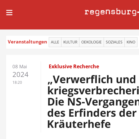
regensburg
Veranstaltungen
ALLE
KULTUR
OEKOLOGIE
SOZIALES
KINO
Exklusive Recherche
08 Mai
2024
„Verwerflich und
18:20
kriegsverbrecheri
Die NS-Vergangen
des Erfinders der
Kräuterhefe