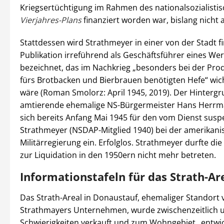
Kriegsertüchtigung im Rahmen des nationalsozialisti
Vierjahres-Plans
finanziert worden war, bislang nicht 
Stattdessen wird Strathmeyer in einer von der Stadt f
Publikation irreführend als Geschäftsführer eines We
bezeichnet, das im Nachkrieg „besonders bei der Pro
fürs Brotbacken und Bierbrauen benötigten Hefe“ wic
wäre (Roman Smolorz: April 1945, 2019). Der Hintergr
amtierende ehemalige NS-Bürgermeister Hans Herrm
sich bereits Anfang Mai 1945 für den vom Dienst susp
Strathmeyer (NSDAP-Mitglied 1940) bei der amerikani
Militärregierung ein. Erfolglos. Strathmeyer durfte di
zur Liquidation in den 1950ern nicht mehr betreten.
Informationstafeln für das Strath-Ar
Das Strath-Areal in Donaustauf, ehemaliger Standort 
Strathmayers Unternehmen, wurde zwischenzeitlich un
Schwierigkeiten verkauft und zum Wohngebiet „entwick