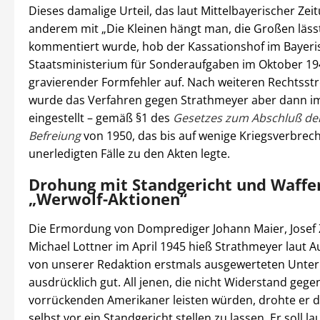
Dieses damalige Urteil, das laut Mittelbayerischer Zei
anderem mit „Die Kleinen hängt man, die Großen läss
kommentiert wurde, hob der Kassationshof im Bayer
Staatsministerium für Sonderaufgaben im Oktober 1
gravierender Formfehler auf. Nach weiteren Rechtsstre
wurde das Verfahren gegen Strathmeyer aber dann i
eingestellt – gemäß §1 des
Gesetzes zum Abschluß der
Befreiung
von 1950, das bis auf wenige Kriegsverbrech
unerledigten Fälle zu den Akten legte.
Drohung mit Standgericht und Waffe
„Werwolf-Aktionen“
Die Ermordung von Domprediger Johann Maier, Josef Z
Michael Lottner im April 1945 hieß Strathmeyer laut 
von unserer Redaktion erstmals ausgewerteten Unter
ausdrücklich gut. All jenen, die nicht Widerstand gege
vorrückenden Amerikaner leisten würden, drohte er 
selbst vor ein Standgericht stellen zu lassen. Er soll la