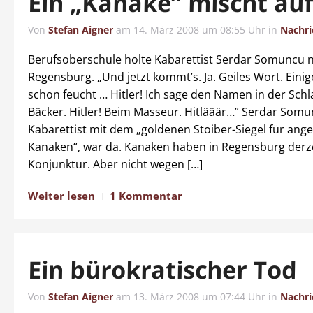
Ein „Kanake” mischt au
Von
Stefan Aigner
am
14. März 2008 um 08:55 Uhr
in
Nachri
Berufsoberschule holte Kabarettist Serdar Somuncu 
Regensburg. „Und jetzt kommt’s. Ja. Geiles Wort. Eini
schon feucht … Hitler! Ich sage den Namen in der Sch
Bäcker. Hitler! Beim Masseur. Hitlääär…” Serdar Somu
Kabarettist mit dem „goldenen Stoiber-Siegel für ang
Kanaken“, war da. Kanaken haben in Regensburg derzei
Konjunktur. Aber nicht wegen […]
Weiter lesen
1 Kommentar
Ein bürokratischer Tod
Von
Stefan Aigner
am
13. März 2008 um 07:44 Uhr
in
Nachri