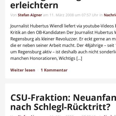
erleichtern
Von
Stefan Aigner
am
11. März 2008 um 07:57 Uhr
in
Nachri
Journalist Hubertus Wiendl liefert via youtube-Videos
Kritik an den OB-Kandidaten Der Journalist Hubertus Wi
Regensburg als kleiner Revoluzzer. Er eckt gerne an m
die er neben seiner Arbeit macht. Der 48jährige – seit
um Regensburg aktiv – ist deshalb auch nicht sonderli
manchen Honoratioren, Wichtigs […]
Weiter lesen
1 Kommentar
CSU-Fraktion: Neuanfa
nach Schlegl-Rücktritt?