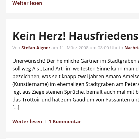
Weiter lesen
Kein Herz! Hausfriedens
Von
Stefan Aigner
am
11. März 2008 um 08:00 Uhr
in
Nachri
Unerwünscht! Der heimliche Gärtner im Stadtgraben 
soll weg Als „Land-Art” im weitesten Sinne kann man 
bezeichnen, was seit knapp zwei Jahren Amaro Ameis
(Künstlername) im ehemaligen Stadtgraben am Peters
legt aus Ziegelsteinen Sprüche, bemalt auch mal mit 
das Trottoir und hat zum Gaudium von Passanten un
[…]
Weiter lesen
1 Kommentar