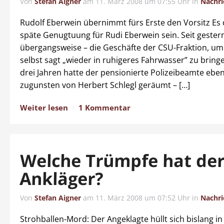
Von
Stefan Aigner
am
11. März 2008 um 07:55 Uhr
in
Nachri
Rudolf Eberwein übernimmt fürs Erste den Vorsitz Es 
späte Genugtuung für Rudi Eberwein sein. Seit gestern
übergangsweise – die Geschäfte der CSU-Fraktion, um 
selbst sagt „wieder in ruhigeres Fahrwasser” zu bring
drei Jahren hatte der pensionierte Polizeibeamte ebe
zugunsten von Herbert Schlegl geräumt – […]
Weiter lesen
1 Kommentar
Welche Trümpfe hat de
Ankläger?
Von
Stefan Aigner
am
11. März 2008 um 07:52 Uhr
in
Nachri
Strohballen-Mord: Der Angeklagte hüllt sich bislang i