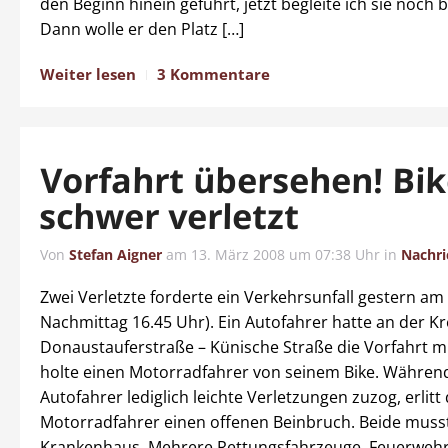
den Beginn hinein geführt, jetzt begleite ich sie noch 
Dann wolle er den Platz […]
Weiter lesen
3 Kommentare
Vorfahrt übersehen! Bik
schwer verletzt
Von
Stefan Aigner
am
13. März 2008 um 07:38 Uhr
in
Nachri
Zwei Verletzte forderte ein Verkehrsunfall gestern am
Nachmittag 16.45 Uhr). Ein Autofahrer hatte an der K
Donaustauferstraße – Künische Straße die Vorfahrt m
holte einen Motorradfahrer von seinem Bike. Während
Autofahrer lediglich leichte Verletzungen zuzog, erlitt
Motorradfahrer einen offenen Beinbruch. Beide muss
Krankenhaus. Mehrere Rettungsfahrzeuge, Feuerwehr,