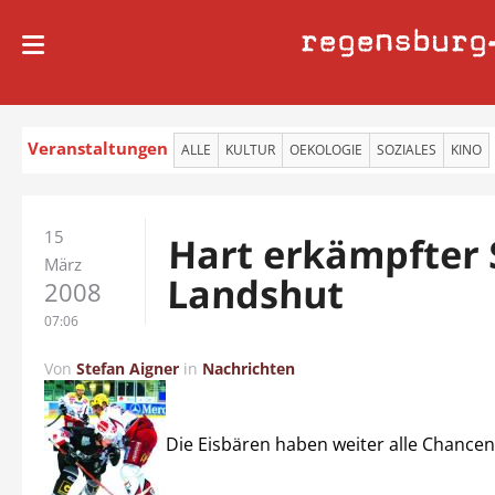
regensburg
Veranstaltungen
ALLE
KULTUR
OEKOLOGIE
SOZIALES
KINO
15
Hart erkämpfter S
März
Landshut
2008
07:06
Von
Stefan Aigner
in
Nachrichten
Die Eisbären haben weiter alle Chancen