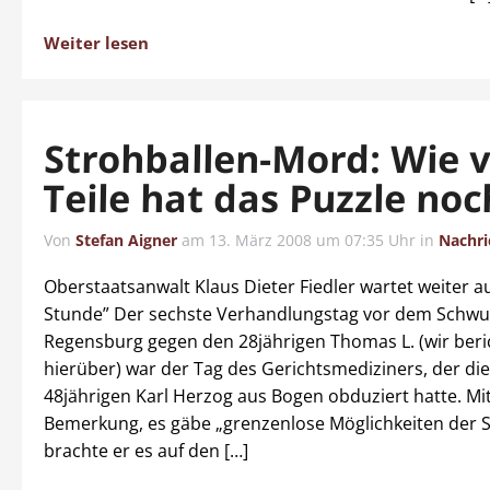
Weiter lesen
Strohballen-Mord: Wie v
Teile hat das Puzzle noc
Von
Stefan Aigner
am
13. März 2008 um 07:35 Uhr
in
Nachri
Oberstaatsanwalt Klaus Dieter Fiedler wartet weiter au
Stunde” Der sechste Verhandlungstag vor dem Schwu
Regensburg gegen den 28jährigen Thomas L. (wir beri
hierüber) war der Tag des Gerichtsmediziners, der die
48jährigen Karl Herzog aus Bogen obduziert hatte. Mit
Bemerkung, es gäbe „grenzenlose Möglichkeiten der S
brachte er es auf den […]