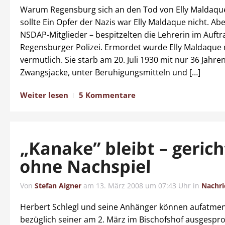
Warum Regensburg sich an den Tod von Elly Maldaqu
sollte Ein Opfer der Nazis war Elly Maldaque nicht. Abe
NSDAP-Mitglieder – bespitzelten die Lehrerin im Auftr
Regensburger Polizei. Ermordet wurde Elly Maldaque n
vermutlich. Sie starb am 20. Juli 1930 mit nur 36 Jahren
Zwangsjacke, unter Beruhigungsmitteln und […]
Weiter lesen
5 Kommentare
„Kanake” bleibt – gerich
ohne Nachspiel
Von
Stefan Aigner
am
13. März 2008 um 07:43 Uhr
in
Nachri
Herbert Schlegl und seine Anhänger können aufatme
bezüglich seiner am 2. März im Bischofshof ausgesp