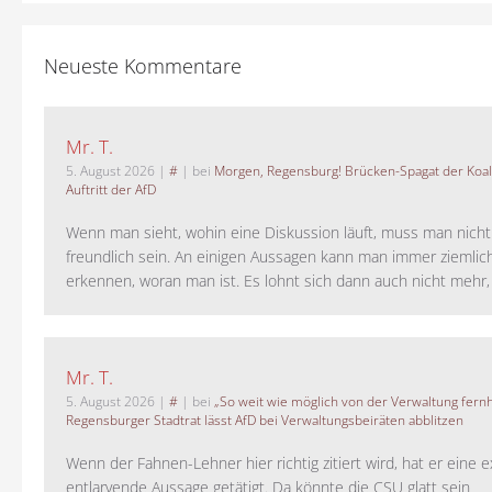
Neueste Kommentare
Mr. T.
5. August 2026
|
#
| bei
Morgen, Regensburg! Brücken-Spagat der Koali
Auftritt der AfD
Wenn man sieht, wohin eine Diskussion läuft, muss man nich
freundlich sein. An einigen Aussagen kann man immer ziemlich
erkennen, woran man ist. Es lohnt sich dann auch nicht mehr, a
Mr. T.
5. August 2026
|
#
| bei
„So weit wie möglich von der Verwaltung fernh
Regensburger Stadtrat lässt AfD bei Verwaltungsbeiräten abblitzen
Wenn der Fahnen-Lehner hier richtig zitiert wird, hat er eine 
entlarvende Aussage getätigt. Da könnte die CSU glatt sein