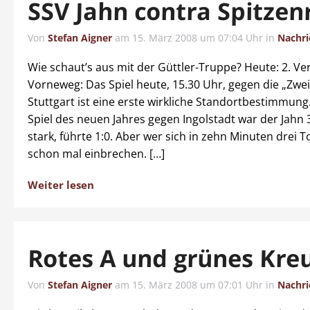
SSV Jahn contra Spitzen
Von
Stefan Aigner
am
15. März 2008 um 07:04 Uhr
in
Nachri
Wie schaut’s aus mit der Güttler-Truppe? Heute: 2. Ve
Vorneweg: Das Spiel heute, 15.30 Uhr, gegen die „Zwei
Stuttgart ist eine erste wirkliche Standortbestimmung
Spiel des neuen Jahres gegen Ingolstadt war der Jahn
stark, führte 1:0. Aber wer sich in zehn Minuten drei T
schon mal einbrechen. […]
Weiter lesen
Rotes A und grünes Kre
Von
Stefan Aigner
am
15. März 2008 um 07:01 Uhr
in
Nachri