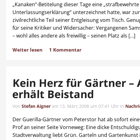
„Kanaken“-Betitelung dieser Tage eine „strafbewehrte
Unterlassungserklärung“ unterzeichnet hatte, war zu
zivilrechtliche Teil seiner Entgleisung vom Tisch. Ge
für seine Kritiker und Widersacher: Vergangenen Sam
– wohl alles andere als freiwillig – seinen Platz als […]
Weiter lesen
1 Kommentar
Kein Herz für Gärtner –
erhält Beistand
Von
Stefan Aigner
am
13. März 2008 um 07:41 Uhr
in
Nachri
Der Guerilla-Gärtner vom Peterstor hat ab sofort eine
Prof an seiner Seite Vorneweg: Eine dicke Entschuldig
Stadtverwaltung liebt Grün. Garteln und Gartenkunst