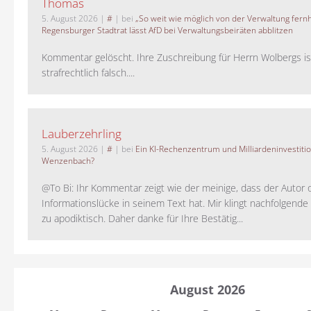
Thomas
5. August 2026
|
#
| bei
„So weit wie möglich von der Verwaltung fernh
Regensburger Stadtrat lässt AfD bei Verwaltungsbeiräten abblitzen
Kommentar gelöscht. Ihre Zuschreibung für Herrn Wolbergs is
strafrechtlich falsch....
Lauberzehrling
5. August 2026
|
#
| bei
Ein KI-Rechenzentrum und Milliardeninvestiti
Wenzenbach?
@To Bi: Ihr Kommentar zeigt wie der meinige, dass der Autor 
Informationslücke in seinem Text hat. Mir klingt nachfolgende
zu apodiktisch. Daher danke für Ihre Bestätig...
August 2026