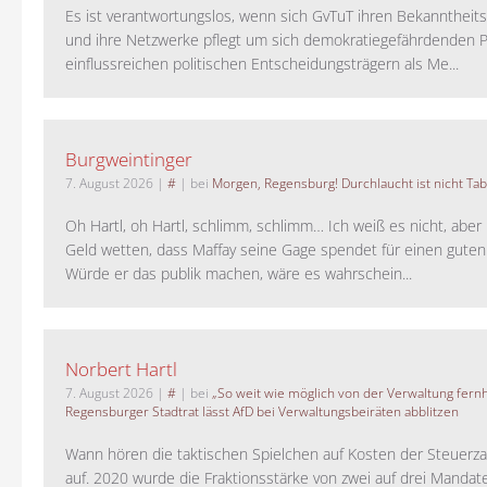
Es ist verantwortungslos, wenn sich GvTuT ihren Bekanntheit
und ihre Netzwerke pflegt um sich demokratiegefährdenden P
einflussreichen politischen Entscheidungsträgern als Me...
Burgweintinger
7. August 2026
|
#
| bei
Morgen, Regensburg! Durchlaucht ist nicht Tab
Oh Hartl, oh Hartl, schlimm, schlimm… Ich weiß es nicht, aber 
Geld wetten, dass Maffay seine Gage spendet für einen guten
Würde er das publik machen, wäre es wahrschein...
Norbert Hartl
7. August 2026
|
#
| bei
„So weit wie möglich von der Verwaltung fernh
Regensburger Stadtrat lässt AfD bei Verwaltungsbeiräten abblitzen
Wann hören die taktischen Spielchen auf Kosten der Steuerza
auf. 2020 wurde die Fraktionsstärke von zwei auf drei Mandat