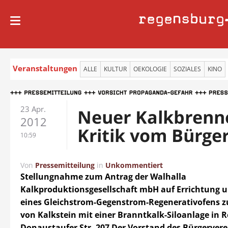
regensburg
Veranstaltungen
ALLE
KULTUR
OEKOLOGIE
SOZIALES
KINO
23 Apr.
Neuer Kalkbrenn
2012
Kritik vom Bürge
10:59
Von
Pressemitteilung
in
Unkommentiert
Stellungnahme zum Antrag der Walhalla
Kalkproduktionsgesellschaft mbH auf Errichtung u
eines Gleichstrom-Gegenstrom-Regenerativofens 
von Kalkstein mit einer Branntkalk-Siloanlage in 
Donaustaufer Str. 207 Der Vorstand des Bürgervere