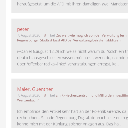
heraufgesetzt, um die AFD mit ihren damaligen zwei Mandaten 
peter
7. August 2026
|
#
| bei
„So weit wie möglich von der Verwaltung fernh
Regensburger Stadtrat lässt AfD bei Verwaltungsbeiräten abblitzen
@Daniel 6.august 12.29 ich weiss nicht warum du "solch ein t
deutlich ausgeschlossen wissen möchtest, wenn du, nachdem
über "offenbar radikal-linke" veranstaltungen erregst, ke...
Maler, Guenther
7. August 2026
|
#
| bei
Ein KI-Rechenzentrum und Milliardeninvestiti
Wenzenbach?
Ich empfinde den Artikel sehr hart an der Polemik Grenze, da 
recherchiert. Schade Regensburg-Digital, denn ich lese euch g
kenne mich mit der Kühlung solcher Anlagen aus. Das ha...