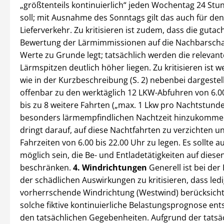
„größtenteils kontinuierlich“ jeden Wochentag 24 Stu
soll; mit Ausnahme des Sonntags gilt das auch für de
Lieferverkehr. Zu kritisieren ist zudem, dass die gutac
Bewertung der Lärmimmissionen auf die Nachbarschaf
Werte zu Grunde legt; tatsächlich werden die relevan
Lärmspitzen deutlich höher liegen. Zu kritisieren ist we
wie in der Kurzbeschreibung (S. 2) nebenbei dargestell
offenbar zu den werktäglich 12 LKW-Abfuhren von 6.00
bis zu 8 weitere Fahrten („max. 1 Lkw pro Nachtstunde
besonders lärmempfindlichen Nachtzeit hinzukomme
dringt darauf, auf diese Nachtfahrten zu verzichten un
Fahrzeiten von 6.00 bis 22.00 Uhr zu legen. Es sollte a
möglich sein, die Be- und Entladetätigkeiten auf diese
beschränken.
4. Windrichtungen
Generell ist bei der
der schädlichen Auswirkungen zu kritisieren, dass ledi
vorherrschende Windrichtung (Westwind) berücksichtig
solche fiktive kontinuierliche Belastungsprognose ents
den tatsächlichen Gegebenheiten. Aufgrund der tatsä