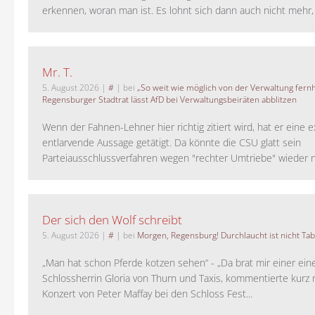
erkennen, woran man ist. Es lohnt sich dann auch nicht mehr, a
Mr. T.
5. August 2026
|
#
| bei
„So weit wie möglich von der Verwaltung fernh
Regensburger Stadtrat lässt AfD bei Verwaltungsbeiräten abblitzen
Wenn der Fahnen-Lehner hier richtig zitiert wird, hat er eine 
entlarvende Aussage getätigt. Da könnte die CSU glatt sein
Parteiausschlussverfahren wegen "rechter Umtriebe" wieder ne
Der sich den Wolf schreibt
5. August 2026
|
#
| bei
Morgen, Regensburg! Durchlaucht ist nicht Tab
„Man hat schon Pferde kotzen sehen“ - „Da brat mir einer ein
Schlossherrin Gloria von Thurn und Taxis, kommentierte kurz
Konzert von Peter Maffay bei den Schloss Fest...