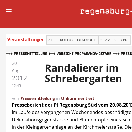
regensburg
Veranstaltungen
ALLE
KULTUR
OEKOLOGIE
SOZIALES
KINO
20
Randalierer im
Aug.
Schrebergarten
2012
12:45
Von
Pressemitteilung
in
Unkommentiert
Pressebericht der PI Regensburg Süd
vom 20.08.201
Im Laufe des vergangenen Wochenendes beschädigt
Dekorationsgegenstände und Blumentöpfe eines Sch
in der Kleingartenanlage an der Kirchmeierstraße. Die