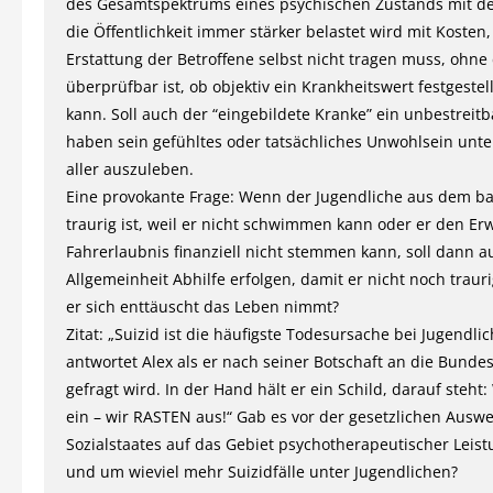
des Gesamtspektrums eines psychischen Zustands mit der
die Öffentlichkeit immer stärker belastet wird mit Kosten
Erstattung der Betroffene selbst nicht tragen muss, ohne 
überprüfbar ist, ob objektiv ein Krankheitswert festgeste
kann. Soll auch der “eingebildete Kranke” ein unbestreit
haben sein gefühltes oder tatsächliches Unwohlsein unte
aller auszuleben.
Eine provokante Frage: Wenn der Jugendliche aus dem ba
traurig ist, weil er nicht schwimmen kann oder er den Er
Fahrerlaubnis finanziell nicht stemmen kann, soll dann a
Allgemeinheit Abhilfe erfolgen, damit er nicht noch traur
er sich enttäuscht das Leben nimmt?
Zitat: „Suizid ist die häufigste Todesursache bei Jugendlic
antwortet Alex als er nach seiner Botschaft an die Bunde
gefragt wird. In der Hand hält er ein Schild, darauf steht
ein – wir RASTEN aus!“ Gab es vor der gesetzlichen Ausw
Sozialstaates auf das Gebiet psychotherapeutischer Lei
und um wieviel mehr Suizidfälle unter Jugendlichen?