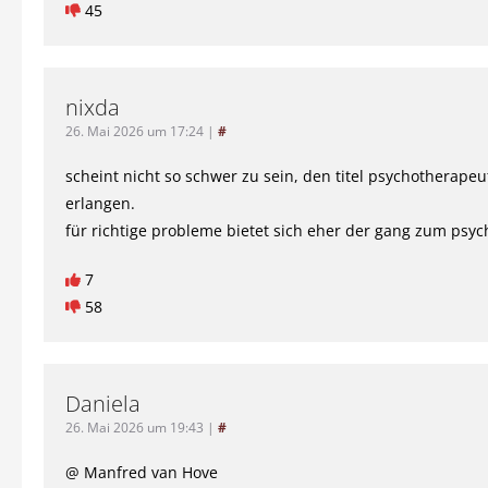
45
nixda
26. Mai 2026 um 17:24
|
#
scheint nicht so schwer zu sein, den titel psychotherapeu
erlangen.
für richtige probleme bietet sich eher der gang zum psych
7
58
Daniela
26. Mai 2026 um 19:43
|
#
@ Manfred van Hove