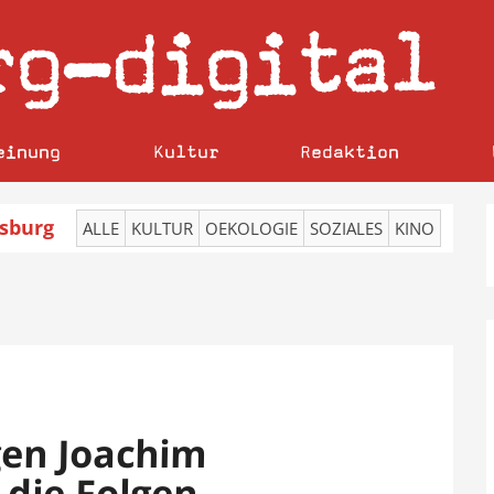
rg
digital
–
einung
Kultur
Redaktion
sburg
ALLE
KULTUR
OEKOLOGIE
SOZIALES
KINO
gen Joachim
die Folgen –