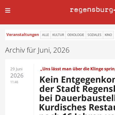
regensburg
Veranstaltungen
ALLE
KULTUR
OEKOLOGIE
SOZIALES
KINO
Archiv für Juni, 2026
„Uns lässt man über die Klinge spri
29 Juni
2026
Kein Entgegenk
11:46
der Stadt Regens
bei Dauerbaustel
Kurdisches Resta