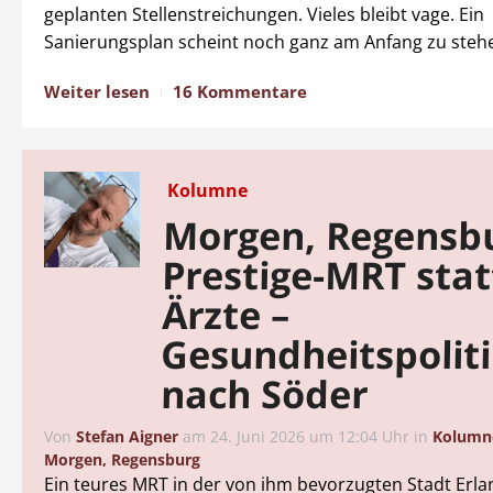
geplanten Stellenstreichungen. Vieles bleibt vage. Ein
Sanierungsplan scheint noch ganz am Anfang zu steh
Weiter lesen
16 Kommentare
Kolumne
Morgen, Regensb
Prestige-MRT stat
Ärzte –
Gesundheitspolit
nach Söder
Von
Stefan Aigner
am
24. Juni 2026 um 12:04 Uhr
in
Kolumn
Morgen, Regensburg
Ein teures MRT in der von ihm bevorzugten Stadt Erla