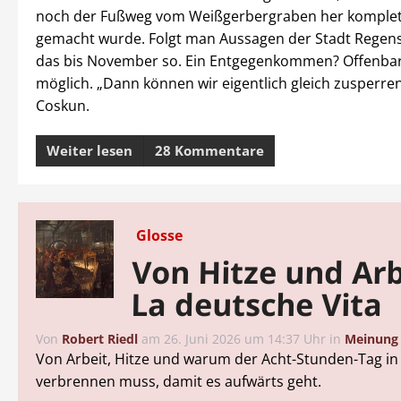
noch der Fußweg vom Weißgerbergraben her komplet
gemacht wurde. Folgt man Aussagen der Stadt Regens
das bis November so. Ein Entgegenkommen? Offenbar
möglich. „Dann können wir eigentlich gleich zusperren
Coskun.
Weiter lesen
28 Kommentare
Glosse
Von Hitze und Arb
La deutsche Vita
Von
Robert Riedl
am
26. Juni 2026 um 14:37 Uhr
in
Meinung
Von Arbeit, Hitze und warum der Acht-Stunden-Tag in
verbrennen muss, damit es aufwärts geht.