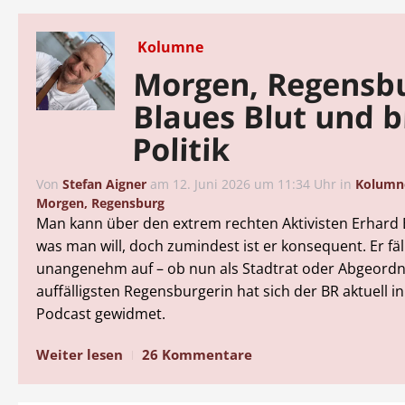
Kolumne
Morgen, Regensb
Blaues Blut und b
Politik
Von
Stefan Aigner
am
12. Juni 2026 um 11:34 Uhr
in
Kolumn
Morgen, Regensburg
Man kann über den extrem rechten Aktivisten Erhard 
was man will, doch zumindest ist er konsequent. Er fäl
unangenehm auf – ob nun als Stadtrat oder Abgeordn
auffälligsten Regensburgerin hat sich der BR aktuell i
Podcast gewidmet.
Weiter lesen
26 Kommentare