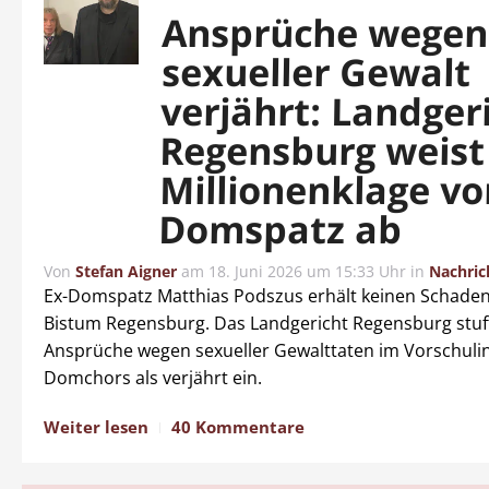
Ansprüche wege
sexueller Gewalt
verjährt: Landger
Regensburg weist
Millionenklage vo
Domspatz ab
Von
Stefan Aigner
am
18. Juni 2026 um 15:33 Uhr
in
Nachric
Ex-Domspatz Matthias Podszus erhält keinen Schade
Bistum Regensburg. Das Landgericht Regensburg stuf
Ansprüche wegen sexueller Gewalttaten im Vorschuli
Domchors als verjährt ein.
Weiter lesen
40 Kommentare