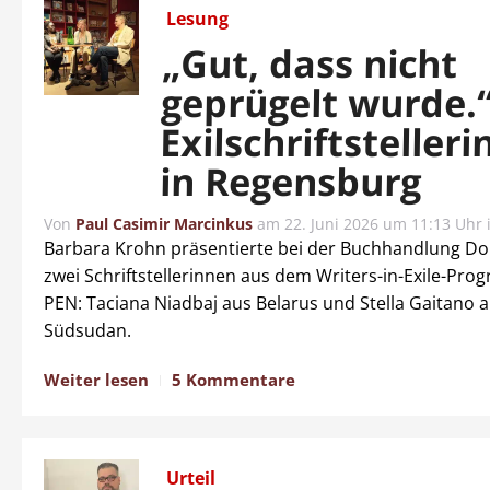
Lesung
„Gut, dass nicht
geprügelt wurde.
Exilschriftsteller
in Regensburg
Von
Paul Casimir Marcinkus
am
22. Juni 2026 um 11:13 Uhr
Barbara Krohn präsentierte bei der Buchhandlung 
zwei Schriftstellerinnen aus dem Writers-in-Exile-Pr
PEN: Taciana Niadbaj aus Belarus und Stella Gaitano
Südsudan.
Weiter lesen
5 Kommentare
Urteil