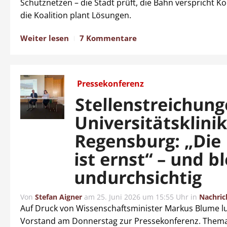
Schutznetzen – die Stadt prüft, die Bahn verspricht K
die Koalition plant Lösungen.
Weiter lesen
7 Kommentare
Pressekonferenz
Stellenstreichun
Universitätsklin
Regensburg: „Die
ist ernst“ – und bl
undurchsichtig
Von
Stefan Aigner
am
25. Juni 2026 um 15:55 Uhr
in
Nachric
Auf Druck von Wissenschaftsminister Markus Blume l
Vorstand am Donnerstag zur Pressekonferenz. Thema