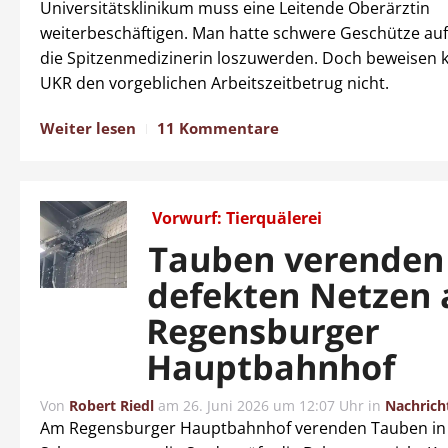
Universitätsklinikum muss eine Leitende Oberärztin
weiterbeschäftigen. Man hatte schwere Geschütze au
die Spitzenmedizinerin loszuwerden. Doch beweisen 
UKR den vorgeblichen Arbeitszeitbetrug nicht.
Weiter lesen
11 Kommentare
Vorwurf: Tierquälerei
Tauben verenden
defekten Netzen
Regensburger
Hauptbahnhof
Von
Robert Riedl
am
26. Juni 2026 um 12:07 Uhr
in
Nachrich
Am Regensburger Hauptbahnhof verenden Tauben in 