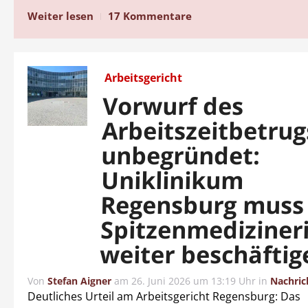
Weiter lesen
17 Kommentare
Arbeitsgericht
Vorwurf des
Arbeitszeitbetrug
unbegründet:
Uniklinikum
Regensburg muss
Spitzenmediziner
weiter beschäftig
Von
Stefan Aigner
am
26. Juni 2026 um 13:19 Uhr
in
Nachric
Deutliches Urteil am Arbeitsgericht Regensburg: Das