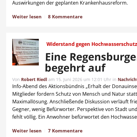
Auswirkungen der geplanten Krankenhausreform.
Weiter lesen
8 Kommentare
Widerstand gegen Hochwasserschut
Eine Regensburger
begehrt auf
Von
Robert Riedl
am
15. Juni 2026 um 12:01 Uhr
in
Nachrich
Info-Abend des Aktionsbündnis „Erhalt der Donauinsel
Mitglieder fordern Schutz von Mensch und Natur statt
Maximallösung. Anschließende Diskussion verläuft fried
Gegner, wenig Befürworter. Perspektive von Stadt und
fehlt völlig. Ein Anwohner befürwortet den Hochwasse
Weiter lesen
7 Kommentare