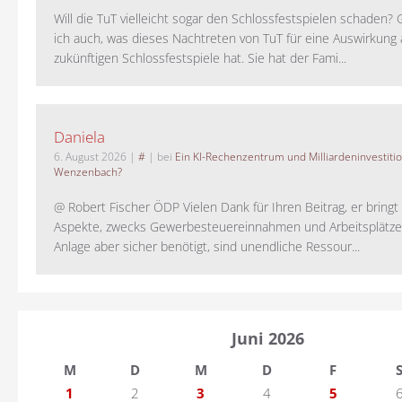
Will die TuT vielleicht sogar den Schlossfestspielen schaden?
ich auch, was dieses Nachtreten von TuT für eine Auswirkung 
zukünftigen Schlossfestspiele hat. Sie hat der Fami...
Daniela
6. August 2026
|
#
| bei
Ein KI-Rechenzentrum und Milliardeninvestiti
Wenzenbach?
@ Robert Fischer ÖDP Vielen Dank für Ihren Beitrag, er bring
Aspekte, zwecks Gewerbesteuereinnahmen und Arbeitsplätze
Anlage aber sicher benötigt, sind unendliche Ressour...
Juni 2026
M
D
M
D
F
1
2
3
4
5