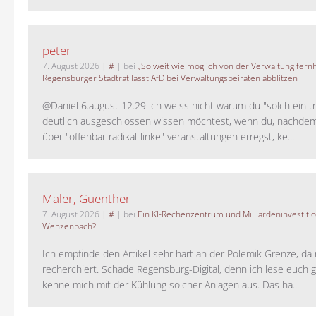
peter
7. August 2026
|
#
| bei
„So weit wie möglich von der Verwaltung fernh
Regensburger Stadtrat lässt AfD bei Verwaltungsbeiräten abblitzen
@Daniel 6.august 12.29 ich weiss nicht warum du "solch ein t
deutlich ausgeschlossen wissen möchtest, wenn du, nachdem
über "offenbar radikal-linke" veranstaltungen erregst, ke...
Maler, Guenther
7. August 2026
|
#
| bei
Ein KI-Rechenzentrum und Milliardeninvestiti
Wenzenbach?
Ich empfinde den Artikel sehr hart an der Polemik Grenze, da 
recherchiert. Schade Regensburg-Digital, denn ich lese euch g
kenne mich mit der Kühlung solcher Anlagen aus. Das ha...