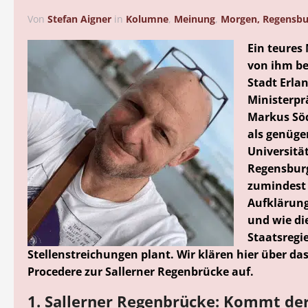
Von
Stefan Aigner
in
Kolumne
,
Meinung
,
Morgen, Regensbu
Ein teures
von ihm b
Stadt Erlan
Ministerpr
Markus Söd
als genüge
Universitä
Regensbur
zumindest
Aufklärung
und wie di
Staatsregi
Stellenstreichungen plant. Wir klären hier über da
Procedere zur Sallerner Regenbrücke auf.
1. Sallerner Regenbrücke: Kommt de