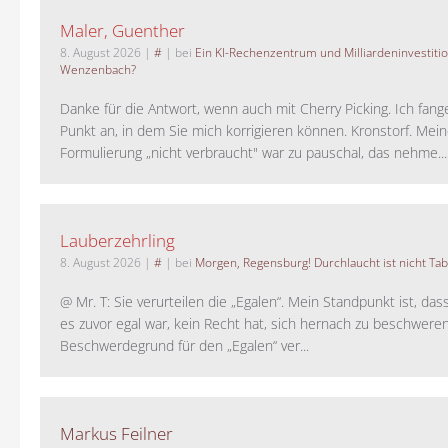
Maler, Guenther
8. August 2026
|
#
| bei
Ein KI-Rechenzentrum und Milliardeninvestiti
Wenzenbach?
Danke für die Antwort, wenn auch mit Cherry Picking. Ich fan
Punkt an, in dem Sie mich korrigieren können. Kronstorf. Mei
Formulierung „nicht verbraucht" war zu pauschal, das nehme...
Lauberzehrling
8. August 2026
|
#
| bei
Morgen, Regensburg! Durchlaucht ist nicht Tab
@ Mr. T: Sie verurteilen die „Egalen“. Mein Standpunkt ist, da
es zuvor egal war, kein Recht hat, sich hernach zu beschwere
Beschwerdegrund für den „Egalen“ ver...
Markus Feilner