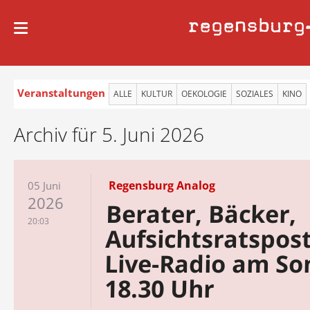
regensburg
Veranstaltungen
ALLE
KULTUR
OEKOLOGIE
SOZIALES
KINO
Archiv für 5. Juni 2026
Regensburg Analog
05 Juni
2026
Berater, Bäcker,
20:03
Aufsichtsratspos
Live-Radio am So
18.30 Uhr