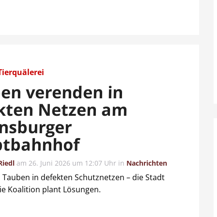
Tierquälerei
en verenden in
kten Netzen am
nsburger
tbahnhof
Riedl
am
26. Juni 2026 um 12:07 Uhr
in
Nachrichten
auben in defekten Schutznetzen – die Stadt
ie Koalition plant Lösungen.