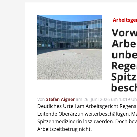
Arbeitsge
Vorw
Arbe
unbe
Rege
Spit
besc
Von
Stefan Aigner
am
26. Juni 2026 um 13:19 Uh
Deutliches Urteil am Arbeitsgericht Regens
Leitende Oberärztin weiterbeschäftigen. M
Spitzenmedizinerin loszuwerden. Doch be
Arbeitszeitbetrug nicht.