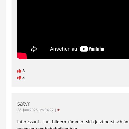
8
4
satyr
28. Juni 2026 um 04:27
|
#
interessant… laut bildern kümmert sich jetzt horst schl
regensburger bahnhofstauben.