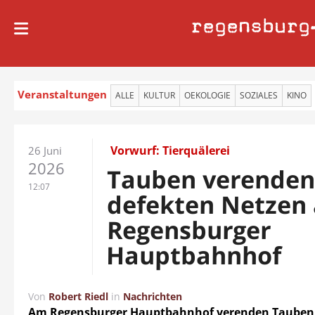
regensburg
Veranstaltungen
ALLE
KULTUR
OEKOLOGIE
SOZIALES
KINO
Vorwurf: Tierquälerei
26 Juni
2026
Tauben verenden
12:07
defekten Netzen
Regensburger
Hauptbahnhof
Von
Robert Riedl
in
Nachrichten
Am Regensburger Hauptbahnhof verenden Tauben 