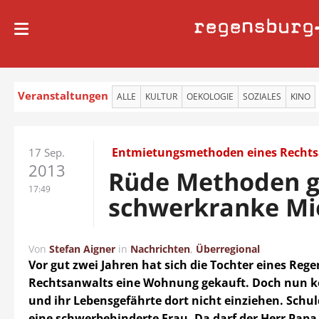
regensburg
Veranstaltungen
ALLE
KULTUR
OEKOLOGIE
SOZIALES
KINO
Entmietungsmethoden eines Recht
17 Sep.
2013
Rüde Methoden 
17:49
schwerkranke Mi
Von
Stefan Aigner
in
Nachrichten
,
Überregional
Vor gut zwei Jahren hat sich die Tochter eines Reg
Rechtsanwalts eine Wohnung gekauft. Doch nun k
und ihr Lebensgefährte dort nicht einziehen. Schul
eine schwerbehinderte Frau. Da darf der Herr Papa