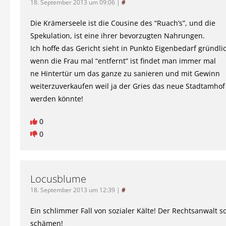
18. September 2013 um 09:06
|
#
Die Krämerseele ist die Cousine des “Ruach’s”, und die
Spekulation, ist eine ihrer bevorzugten Nahrungen.
Ich hoffe das Gericht sieht in Punkto Eigenbedarf gründli
wenn die Frau mal “entfernt” ist findet man immer mal
ne Hintertür um das ganze zu sanieren und mit Gewinn
weiterzuverkaufen weil ja der Gries das neue Stadtamhof
werden könnte!
0
0
Locusblume
18. September 2013 um 12:39
|
#
Ein schlimmer Fall von sozialer Kälte! Der Rechtsanwalt so
schämen!