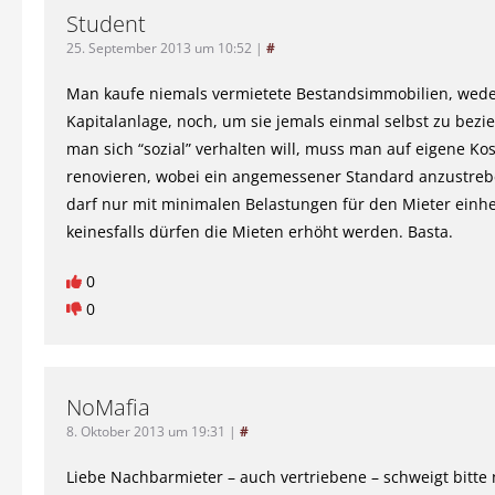
Student
25. September 2013 um 10:52
|
#
Man kaufe niemals vermietete Bestandsimmobilien, wede
Kapitalanlage, noch, um sie jemals einmal selbst zu bez
man sich “sozial” verhalten will, muss man auf eigene Ko
renovieren, wobei ein angemessener Standard anzustreben
darf nur mit minimalen Belastungen für den Mieter ein
keinesfalls dürfen die Mieten erhöht werden. Basta.
0
0
NoMafia
8. Oktober 2013 um 19:31
|
#
Liebe Nachbarmieter – auch vertriebene – schweigt bitte n