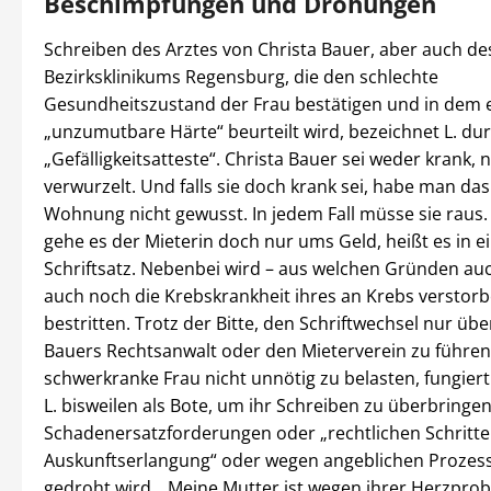
Beschimpfungen und Drohungen
Schreiben des Arztes von Christa Bauer, aber auch de
Bezirksklinikums Regensburg, die den schlechte
Gesundheitszustand der Frau bestätigen und in dem 
„unzumutbare Härte“ beurteilt wird, bezeichnet L. du
„Gefälligkeitsatteste“. Christa Bauer sei weder krank,
verwurzelt. Und falls sie doch krank sei, habe man da
Wohnung nicht gewusst. In jedem Fall müsse sie raus. 
gehe es der Mieterin doch nur ums Geld, heißt es in 
Schriftsatz. Nebenbei wird – aus welchen Gründen au
auch noch die Krebskrankheit ihres an Krebs versto
bestritten. Trotz der Bitte, den Schriftwechsel nur übe
Bauers Rechtsanwalt oder den Mieterverein zu führen
schwerkranke Frau nicht unnötig zu belasten, fungier
L. bisweilen als Bote, um ihr Schreiben zu überbringen
Schadenersatzforderungen oder „rechtlichen Schritte
Auskunftserlangung“ oder wegen angeblichen Prozes
gedroht wird. „Meine Mutter ist wegen ihrer Herzpro