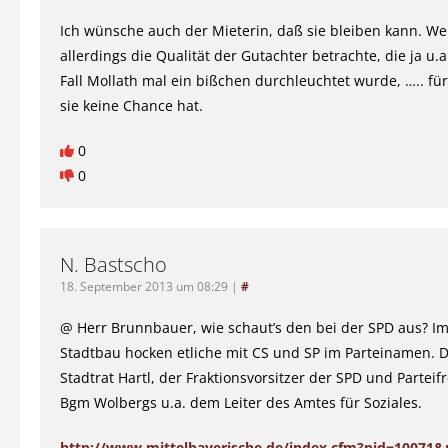
Ich wünsche auch der Mieterin, daß sie bleiben kann. We
allerdings die Qualität der Gutachter betrachte, die ja u.
Fall Mollath mal ein bißchen durchleuchtet wurde, ….. für
sie keine Chance hat.
0
0
N. Bastscho
18. September 2013 um 08:29
|
#
@ Herr Brunnbauer, wie schaut’s den bei der SPD aus? Im
Stadtbau hocken etliche mit CS und SP im Parteinamen. 
Stadtrat Hartl, der Fraktionsvorsitzer der SPD und Partei
Bgm Wolbergs u.a. dem Leiter des Amtes für Soziales.
http://www.mittelbayerische.de/index.cfm?pid=10071