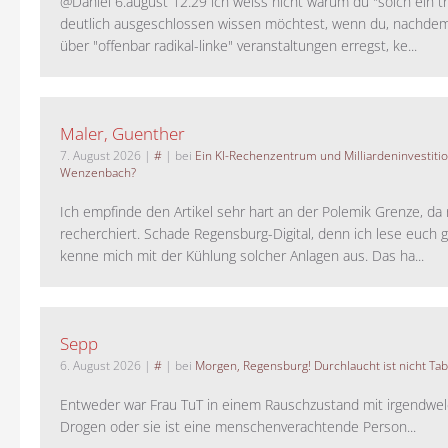
@Daniel 6.august 12.29 ich weiss nicht warum du "solch ein t
deutlich ausgeschlossen wissen möchtest, wenn du, nachdem
über "offenbar radikal-linke" veranstaltungen erregst, ke...
Maler, Guenther
7. August 2026
|
#
| bei
Ein KI-Rechenzentrum und Milliardeninvestiti
Wenzenbach?
Ich empfinde den Artikel sehr hart an der Polemik Grenze, da 
recherchiert. Schade Regensburg-Digital, denn ich lese euch g
kenne mich mit der Kühlung solcher Anlagen aus. Das ha...
Sepp
6. August 2026
|
#
| bei
Morgen, Regensburg! Durchlaucht ist nicht Tab
Entweder war Frau TuT in einem Rauschzustand mit irgendwel
Drogen oder sie ist eine menschenverachtende Person...