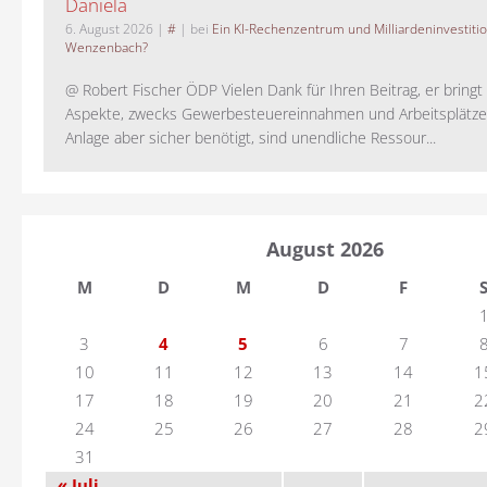
Daniela
6. August 2026
|
#
| bei
Ein KI-Rechenzentrum und Milliardeninvestiti
Wenzenbach?
@ Robert Fischer ÖDP Vielen Dank für Ihren Beitrag, er bring
Aspekte, zwecks Gewerbesteuereinnahmen und Arbeitsplätze
Anlage aber sicher benötigt, sind unendliche Ressour...
August 2026
M
D
M
D
F
3
4
5
6
7
10
11
12
13
14
1
17
18
19
20
21
2
24
25
26
27
28
2
31
« Juli