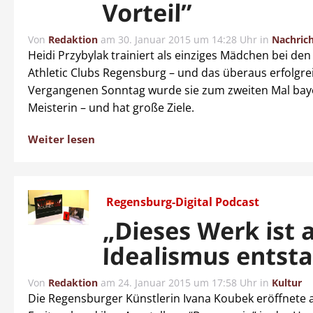
Vorteil”
Von
Redaktion
am
30. Januar 2015 um 14:28 Uhr
in
Nachric
Heidi Przybylak trainiert als einziges Mädchen bei de
Athletic Clubs Regensburg – und das überaus erfolgre
Vergangenen Sonntag wurde sie zum zweiten Mal bay
Meisterin – und hat große Ziele.
Weiter lesen
Regensburg-Digital Podcast
„Dieses Werk ist 
Idealismus entst
Von
Redaktion
am
24. Januar 2015 um 17:58 Uhr
in
Kultur
Die Regensburger Künstlerin Ivana Koubek eröffnete