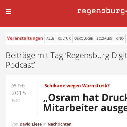
regensburg
Veranstaltungen
ALLE
KULTUR
OEKOLOGIE
SOZIALES
KINO
Beiträge mit Tag ‘Regensburg Digit
Podcast’
Schikane wegen Warnstreik?
05 Feb.
2015
„Osram hat Druc
16:51
Mitarbeiter ausg
Von
David Liese
in
Nachrichten