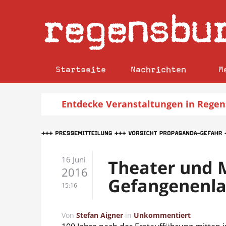
regensbu
Startseite
Nachrichten
M
Entdecke
Veranstaltungen
in Regen
16 Juni
Theater und 
2016
Gefangenenla
15:16
Von
Stefan Aigner
in
Unkommentiert