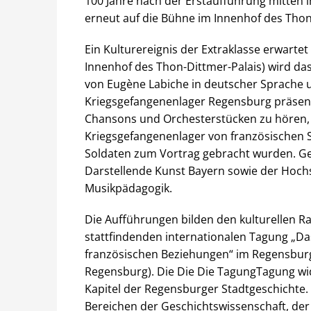
100 Jahre nach der Erstaufführung mitten
erneut auf die Bühne im Innenhof des Thon
Ein Kulturereignis der Extraklasse erwartet
Innenhof des Thon-Dittmer-Palais) wird das 
von Eugène Labiche in deutscher Sprache 
Kriegsgefangenenlager Regensburg präsent
Chansons und Orchesterstücken zu hören, 
Kriegsgefangenenlager von französischen S
Soldaten zum Vortrag gebracht wurden. Ge
Darstellende Kunst Bayern sowie der Hoch
Musikpädagogik.
Die Aufführungen bilden den kulturellen R
stattfindenden internationalen Tagung „D
französischen Beziehungen“ im Regensburge
Regensburg). Die Die Die TagungTagung wi
Kapitel der Regensburger Stadtgeschichte
Bereichen der Geschichtswissenschaft, de