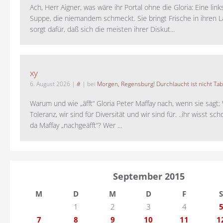
Ach, Herr Aigner, was wäre ihr Portal ohne die Gloria: Eine lin
Suppe, die niemandem schmeckt. Sie bringt Frische in ihren 
sorgt dafür, daß sich die meisten ihrer Diskut...
xy
6. August 2026
|
#
| bei
Morgen, Regensburg! Durchlaucht ist nicht Tab
Warum und wie „äfft“ Gloria Peter Maffay nach, wenn sie sagt; 
Toleranz, wir sind für Diversität und wir sind für. ..ihr wisst sch
da Maffay „nachgeäfft“? Wer ...
September 2015
M
D
M
D
F
S
1
2
3
4
7
8
9
10
11
1