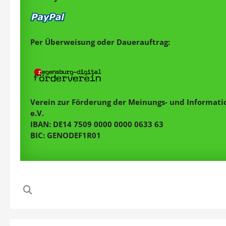
Per Überweisung oder Dauerauftrag:
Verein zur Förderung der Meinungs- und Informatio
e.V.
IBAN: DE14 7509 0000 0000 0633 63
BIC: GENODEF1R01