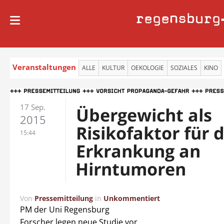
regensburg
Veranstaltungen
ALLE
KULTUR
OEKOLOGIE
SOZIALES
KINO
17 Sep.
Übergewicht als
2015
Risikofaktor für d
15:44
Erkrankung an
Hirntumoren
Von
Pressemitteilung
in
Unkommentiert
PM der Uni Regensburg
Forscher legen neue Studie vor