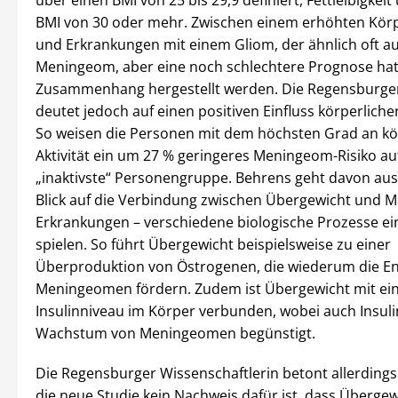
über einen BMI von 25 bis 29,9 definiert, Fettleibigkeit
BMI von 30 oder mehr. Zwischen einem erhöhten Kör
und Erkrankungen mit einem Gliom, der ähnlich oft auf
Meningeom, aber eine noch schlechtere Prognose hat
Zusammenhang hergestellt werden. Die Regensburger
deutet jedoch auf einen positiven Einfluss körperlicher 
So weisen die Personen mit dem höchsten Grad an kö
Aktivität ein um 27 % geringeres Meningeom-Risiko auf
„inaktivste“ Personengruppe. Behrens geht davon aus,
Blick auf die Verbindung zwischen Übergewicht und 
Erkrankungen – verschiedene biologische Prozesse ei
spielen. So führt Übergewicht beispielsweise zu einer
Überproduktion von Östrogenen, die wiederum die En
Meningeomen fördern. Zudem ist Übergewicht mit e
Insulinniveau im Körper verbunden, wobei auch Insuli
Wachstum von Meningeomen begünstigt.
Die Regensburger Wissenschaftlerin betont allerdings
die neue Studie kein Nachweis dafür ist, dass Überge