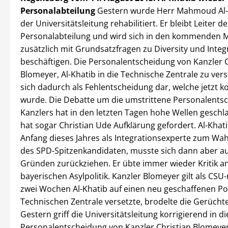
Personalabteilung
Gestern wurde Herr Mahmoud Al-
der Universitätsleitung rehabilitiert. Er bleibt Leiter de
Personalabteilung und wird sich in den kommenden 
zusätzlich mit Grundsatzfragen zu Diversity und Integ
beschäftigen. Die Personalentscheidung von Kanzler C
Blomeyer, Al-Khatib in die Technische Zentrale zu verse
sich dadurch als Fehlentscheidung dar, welche jetzt ko
wurde. Die Debatte um die umstrittene Personalents
Kanzlers hat in den letzten Tagen hohe Wellen geschla
hat sogar Christian Ude Aufklärung gefordert. Al-Khat
Anfang dieses Jahres als Integrationsexperte zum W
des SPD-Spitzenkandidaten, musste sich dann aber au
Gründen zurückziehen. Er übte immer wieder Kritik a
bayerischen Asylpolitik. Kanzler Blomeyer gilt als CSU-
zwei Wochen Al-Khatib auf einen neu geschaffenen Po
Technischen Zentrale versetzte, brodelte die Gerücht
Gestern griff die Universitätsleitung korrigierend in di
Personalentscheidung von Kanzler Christian Blomeyer