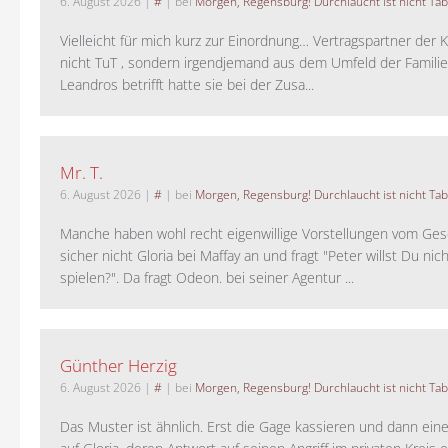
6. August 2026
|
#
| bei
Morgen, Regensburg! Durchlaucht ist nicht Tab
Vielleicht für mich kurz zur Einordnung… Vertragspartner der K
nicht TuT , sondern irgendjemand aus dem Umfeld der Familie 
Leandros betrifft hatte sie bei der Zusa...
Mr. T.
6. August 2026
|
#
| bei
Morgen, Regensburg! Durchlaucht ist nicht Tab
Manche haben wohl recht eigenwillige Vorstellungen vom Gesc
sicher nicht Gloria bei Maffay an und fragt "Peter willst Du nic
spielen?". Da fragt Odeon. bei seiner Agentur ...
Günther Herzig
6. August 2026
|
#
| bei
Morgen, Regensburg! Durchlaucht ist nicht Tab
Das Muster ist ähnlich. Erst die Gage kassieren und dann ein