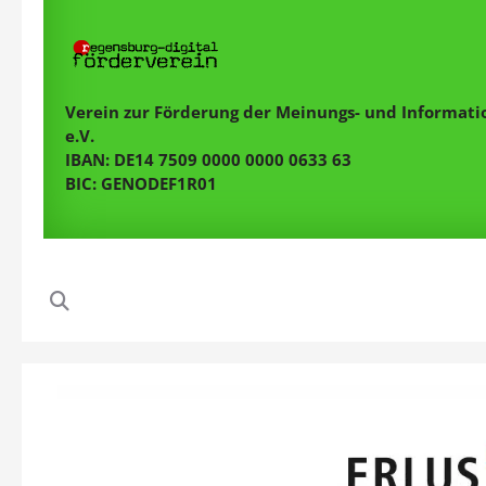
Verein zur Förderung der Meinungs- und Informatio
e.V.
IBAN: DE14 7509 0000 0000 0633 63
BIC: GENODEF1R01