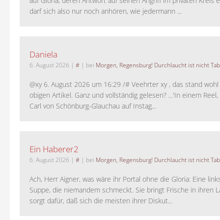
auf Gloria, deren Antwort auf seinen Angriff im privaten Kreis e
darf sich also nur noch anhören, wie jedermann ...
Daniela
6. August 2026
|
#
| bei
Morgen, Regensburg! Durchlaucht ist nicht Tab
@xy 6. August 2026 um 16:29 /# Veehrter xy , das stand woh
obigen Artikel. Ganz und vollständig gelesen? ...'In einem Reel,
Carl von Schönburg-Glauchau auf Instag...
Ein Haberer2
6. August 2026
|
#
| bei
Morgen, Regensburg! Durchlaucht ist nicht Tab
Ach, Herr Aigner, was wäre ihr Portal ohne die Gloria: Eine lin
Suppe, die niemandem schmeckt. Sie bringt Frische in ihren 
sorgt dafür, daß sich die meisten ihrer Diskut...