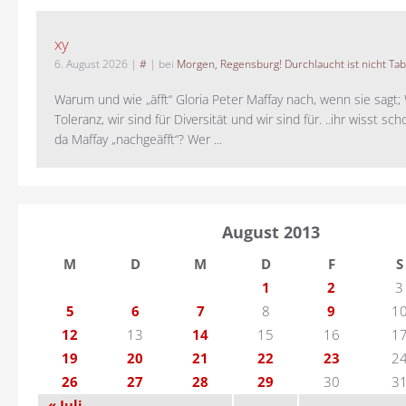
xy
6. August 2026
|
#
| bei
Morgen, Regensburg! Durchlaucht ist nicht Tab
Warum und wie „äfft“ Gloria Peter Maffay nach, wenn sie sagt; 
Toleranz, wir sind für Diversität und wir sind für. ..ihr wisst sch
da Maffay „nachgeäfft“? Wer ...
August 2013
M
D
M
D
F
S
1
2
3
5
6
7
8
9
1
12
13
14
15
16
1
19
20
21
22
23
2
26
27
28
29
30
3
« Juli