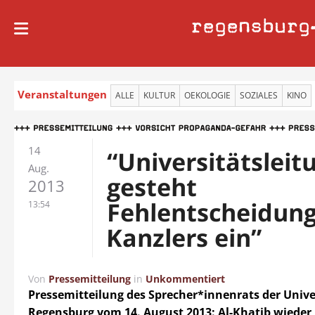
regensburg
Veranstaltungen
ALLE
KULTUR
OEKOLOGIE
SOZIALES
KINO
14
“Universitätsleit
Aug.
gesteht
2013
Fehlentscheidung
13:54
Kanzlers ein”
Von
Pressemitteilung
in
Unkommentiert
Pressemitteilung des Sprecher*innenrats der Unive
Regensburg vom 14. August 2013:
Al-Khatib wieder 