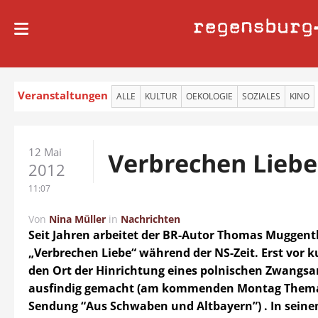
regensburg
Veranstaltungen
ALLE
KULTUR
OEKOLOGIE
SOZIALES
KINO
12 Mai
Verbrechen Liebe
2012
11:07
Von
Nina Müller
in
Nachrichten
Seit Jahren arbeitet der BR-Autor Thomas Muggen
„Verbrechen Liebe“ während der NS-Zeit. Erst vor 
den Ort der Hinrichtung eines polnischen Zwangsa
ausfindig gemacht (am kommenden Montag Thema
Sendung “Aus Schwaben und Altbayern”) . In seine