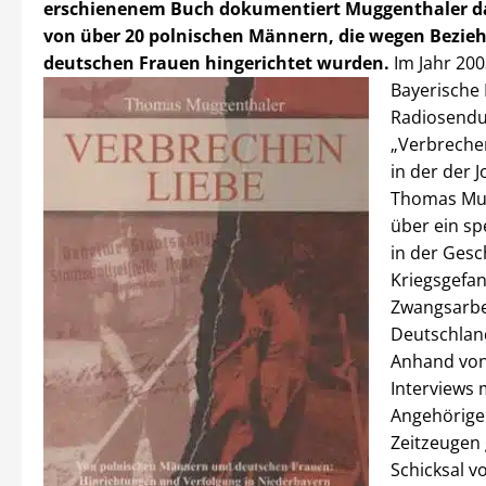
erschienenem Buch dokumentiert Muggenthaler da
von über 20 polnischen Männern, die wegen Bezie
deutschen Frauen hingerichtet wurden.
Im Jahr 200
Bayerische
Radiosend
„Verbrechen
in der der J
Thomas Mu
über ein spe
in der Gesc
Kriegsgefa
Zwangsarbei
Deutschland
Anhand von
Interviews 
Angehörige
Zeitzeugen
Schicksal v