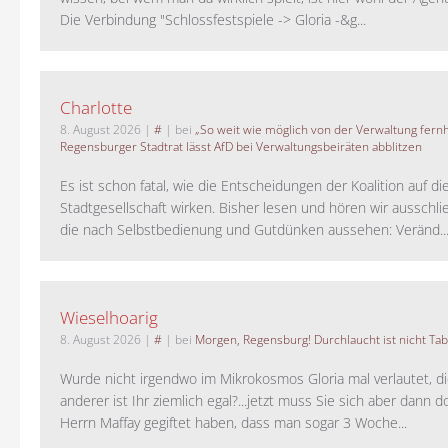
Die Verbindung "Schlossfestspiele -> Gloria -&g...
Charlotte
8. August 2026
|
#
| bei
„So weit wie möglich von der Verwaltung fernh
Regensburger Stadtrat lässt AfD bei Verwaltungsbeiräten abblitzen
Es ist schon fatal, wie die Entscheidungen der Koalition auf di
Stadtgesellschaft wirken. Bisher lesen und hören wir ausschli
die nach Selbstbedienung und Gutdünken aussehen: Veränd..
Wieselhoarig
8. August 2026
|
#
| bei
Morgen, Regensburg! Durchlaucht ist nicht Tab
Wurde nicht irgendwo im Mikrokosmos Gloria mal verlautet, d
anderer ist Ihr ziemlich egal?...jetzt muss Sie sich aber dann 
Herrn Maffay gegiftet haben, dass man sogar 3 Woche...