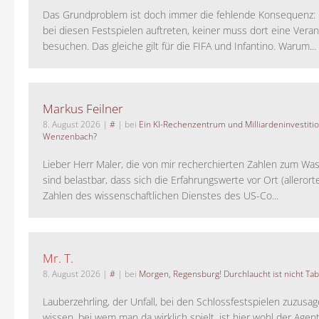
Das Grundproblem ist doch immer die fehlende Konsequenz:
bei diesen Festspielen auftreten, keiner muss dort eine Veran
besuchen. Das gleiche gilt für die FIFA und Infantino. Warum...
Markus Feilner
8. August 2026
|
#
| bei
Ein KI-Rechenzentrum und Milliardeninvestiti
Wenzenbach?
Lieber Herr Maler, die von mir recherchierten Zahlen zum Wa
sind belastbar, dass sich die Erfahrungswerte vor Ort (alleror
Zahlen des wissenschaftlichen Dienstes des US-Co...
Mr. T.
8. August 2026
|
#
| bei
Morgen, Regensburg! Durchlaucht ist nicht Tab
Lauberzehrling, der Unfall, bei den Schlossfestspielen zuzusa
wissen, bei wem man da wirklich spielt, ist hier wohl der Agent