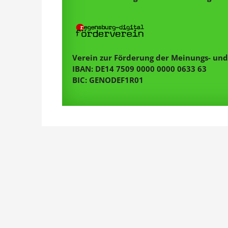
Verein zur Förderung der Meinungs- und 
IBAN: DE14 7509 0000 0000 0633 63
BIC: GENODEF1R01