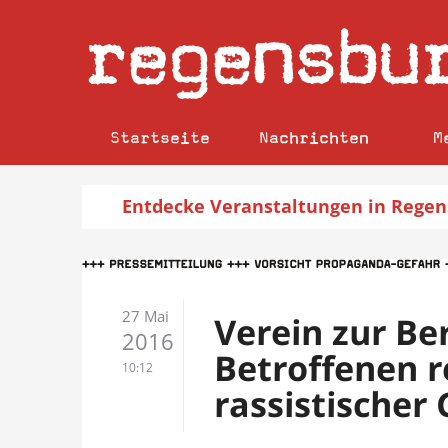
regensbu
Startseite
Nachrichten
M
Entdecke
Veranstaltungen
in Regen
27 Mai
Verein zur Be
2016
Betroffenen r
10:12
rassistischer