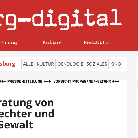
rg
digital
–
einung
Kultur
Redaktion
sburg
ALLE
KULTUR
OEKOLOGIE
SOZIALES
KINO
ratung von
echter und
 Gewalt