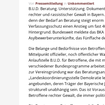
Von
Pressemitteilung
in
Unkommentiert
B.U.D. Beratung. Unterstützung. Dokumentat
rechter und rassistischer Gewalt in Bayern. J
denn der Bedarf an Beratung steigt enorm a
Verfassungsschutz einen Anstieg um fast 
Hintergrund. Bundesweit meldete das BKA f
Asylbewerberunterkünfte, das Fünffache de
Die Belange und Bedürfnisse von Betroffen
Mittelpunkt offizieller, noch öffentlicher 
Anlaufstelle B.U.D. für Betroffene, die mit
verschiedener Bundesprogramme arbeitet. Jet
zur Vereinsgründung war das Beratungsang
„Landeskoordinierungsstelle Demokratie l
angebunden, deren Träger der Bayerische Jug
strukturell unabhängig sein. Das ist Vorauss
Betroffene rechter Gewalt, die immer polit