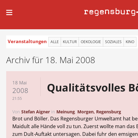
regensburg
Veranstaltungen
ALLE
KULTUR
OEKOLOGIE
SOZIALES
KINO
Archiv für 18. Mai 2008
18 Mai
Qualitätsvolles B
2008
21:55
Von
Stefan Aigner
in
Meinung
,
Morgen, Regensburg
Brot und Böller. Das Regensburger Umweltamt hat be
Maidult alle Hände voll zu tun. Zuerst wollte man das
zum Dult-Auftakt untersagen. Dabei fuhr den emsige