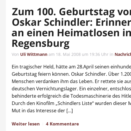
Zum 100. Geburtstag vo
Oskar Schindler: Erinne
an einen Heimatlosen i
Regensburg
Von
Uli Wittmann
am
18. Mai 2008 um 19:36 Uhr
in
Nachric
Ein tragischer Held, hätte am 28.April seinen einhund
Geburtstag feiern können. Oskar Schindler. Über 1.20
Menschen verdanken ihm das Leben. Er rettete sie aus
deutschen Vernichtungslager. Ein einzelner, entschl
behinderte erfolgreich die Todesmaschinerie des Hitl
Durch den Kinofilm „Schindlers Liste“ wurden dieser 
Mut in das Interesse der […]
Weiter lesen
4 Kommentare