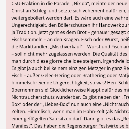
CSU-Fraktion in die Parade. „Nix da“, meinte der neue
Christian Schlegl und setzte sich vehement dafür ein, 
weitergeböllert werden darf. Es wäre auch eine wahre
Ungerechtigkeit, den Böllerschützen ihr Handwerk zu v
ja Tradition. Jetzt geht es dem Brot – genauer gesagt:
Fischsemmeln – an den Kragen. Fisch oder Wurst, heißt
die Markttandler. „Mischverkauf“ – Wurst und Fisch a
– soll nicht mehr zugelassen werden. Die Qualität des 
man durch diese glorreiche Idee steigern. Irgendwie l
Es gibt ja auch bei keinem einzigen Metzger in ganz 
Fisch – außer Gelee-Hering oder Brathering oder Matj
himmelschreiende Ungerechtigkeit, so was! Herr Schleg
übernehmen sie! Glücklicherweise klappt dafür das m
Nichtraucherschutz wunderbar. Es gibt neben der „Fr
Box“ oder der „Liebes-Box“ nun auch eine „Nichtrauch
Zelten. Himmlisch, wenn man im Hahn-Zelt (als Nichtr
einer geflügelten Sau sitzen darf. Dann gibt es das „
Manifest“. Das haben die Regensburger Festwirte selb