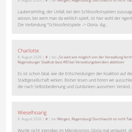
8. August 2026
|
#
| bei
Morgen, Regensburg! Durchlaucht ist nicht Tab
Lauberzehrling, der Unfall, bei den Schlossfestspielen zuzusa
wissen, bei wem man da wirklich spielt, ist hier wohl der Agent
Die Verbindung "Schlossfestspiele -> Gloria -&g...
Charlotte
8. August 2026
|
#
| bei
„So weit wie möglich von der Verwaltung fernh
Regensburger Stadtrat lässt AfD bei Verwaltungsbeiräten abblitzen
Es ist schon fatal, wie die Entscheidungen der Koalition auf di
Stadtgesellschaft wirken. Bisher lesen und hören wir ausschli
die nach Selbstbedienung und Gutdünken aussehen: Veränd..
Wieselhoarig
8. August 2026
|
#
| bei
Morgen, Regensburg! Durchlaucht ist nicht Tab
Wurde nicht irgendwo im Mikrokosmos Gloria mal verlautet, d