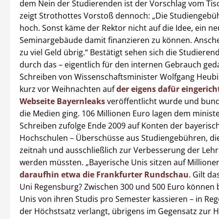
dem Nein der Studierenden ist der Vorschlag vom Tisc
zeigt Strothottes Vorstoß dennoch: „Die Studiengebü
hoch. Sonst käme der Rektor nicht auf die Idee, ein n
Seminargebäude damit finanzieren zu können. Ansche
zu viel Geld übrig.“ Bestätigt sehen sich die Studieren
durch das – eigentlich für den internen Gebrauch ged
Schreiben von Wissenschaftsminister Wolfgang Heubis
kurz vor Weihnachten auf
der eigens dafür eingerich
Webseite Bayernleaks
veröffentlicht wurde und bun
die Medien ging. 106 Millionen Euro lagen dem ministe
Schreiben zufolge Ende 2009 auf Konten der bayerisc
Hochschulen – Überschüsse aus Studiengebühren, die
zeitnah und ausschließlich zur Verbesserung der Leh
werden müssten. „Bayerische Unis sitzen auf Millione
daraufhin etwa die Frankfurter Rundschau
. Gilt d
Uni Regensburg? Zwischen 300 und 500 Euro können 
Unis von ihren Studis pro Semester kassieren – in Re
der Höchstsatz verlangt, übrigens im Gegensatz zur H