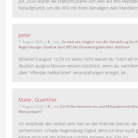
auf. 2020 wurde die Fraktionsstärke von zwei auf drei Mandat
heraufgesetzt, um die AFD mit ihren damaligen zwei Mandaten 
peter
7. August 2026
|
#
| bei
„So weit wie möglich von der Verwaltung fernh
Regensburger Stadtrat lässt AfD bei Verwaltungsbeiräten abblitzen
@Daniel 6.august 12.29 ich weiss nicht warum du "solch ein t
deutlich ausgeschlossen wissen möchtest, wenn du, nachdem
über "offenbar radikal-linke" veranstaltungen erregst, ke...
Maler, Guenther
7. August 2026
|
#
| bei
Ein KI-Rechenzentrum und Milliardeninvestiti
Wenzenbach?
Ich empfinde den Artikel sehr hart an der Polemik Grenze, da 
recherchiert. Schade Regensburg-Digital, denn ich lese euch g
kenne mich mit der Kühlung solcher Anlagen aus. Das ha...