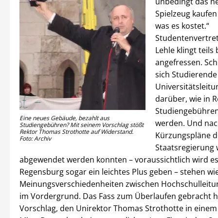
unbedingt das n
Spielzeug kaufen 
was es kostet.“
Studentenvertre
Lehle klingt teils 
angefressen. Sch
sich Studierende
Universitätsleitu
darüber, wie in 
Studiengebühre
Eine neues Gebäude, bezahlt aus
werden. Und na
Studiengebühren? Mit seinem Vorschlag stößt
Rektor Thomas Strothotte auf Widerstand.
Kürzungspläne d
Foto: Archiv
Staatsregierung
abgewendet werden konnten – voraussichtlich wird es 
Regensburg sogar ein leichtes Plus geben – stehen wi
Meinungsverschiedenheiten zwischen Hochschulleitu
im Vordergrund. Das Fass zum Überlaufen gebracht h
Vorschlag, den Unirektor Thomas Strothotte in eine