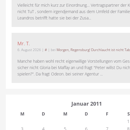
Vielleicht für mich kurz zur Einordnung… Vertragspartner der K
nicht TuT , sondern irgendjemand aus dem Umfeld der Familie 
Leandros betrifft hatte sie bei der Zusa...
Mr. T.
6. August 2026
|
#
| bei
Morgen, Regensburg! Durchlaucht ist nicht Tab
Manche haben wohl recht eigenwillige Vorstellungen vom Gesc
sicher nicht Gloria bei Maffay an und fragt "Peter willst Du nic
spielen?". Da fragt Odeon. bei seiner Agentur ...
Januar 2011
M
D
M
D
F
S
1
3
4
5
6
7
8