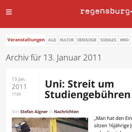
regensburg
Veranstaltungen
ALLE
KULTUR
OEKOLOGIE
SOZIALES
KINO
Archiv für 13. Januar 2011
13 Jan.
Uni: Streit um
2011
Studiengebühren
17:00
Von
Stefan Aigner
in
Nachrichten
„Man hat den Ein
sitzen 16jährige J