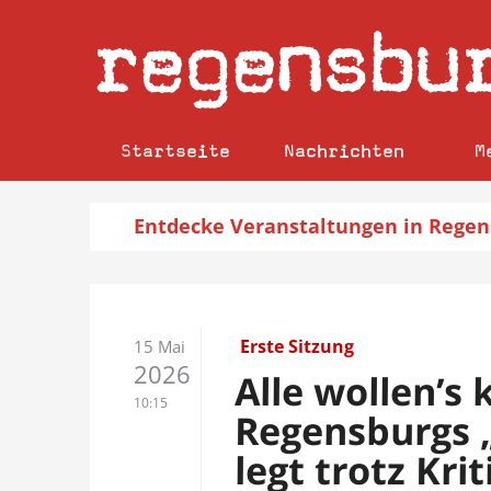
regensbu
Startseite
Nachrichten
M
Entdecke
Veranstaltungen
in Regen
Erste Sitzung
15 Mai
2026
Alle wollen’s 
10:15
Regensburgs 
legt trotz Kri