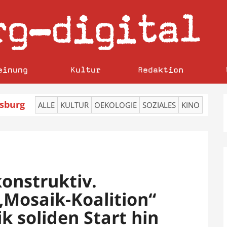
rg
digital
–
einung
Kultur
Redaktion
sburg
ALLE
KULTUR
OEKOLOGIE
SOZIALES
KINO
konstruktiv.
„Mosaik-Koalition“
tik soliden Start hin