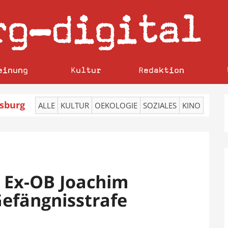
rg
digital
–
einung
Kultur
Redaktion
sburg
ALLE
KULTUR
OEKOLOGIE
SOZIALES
KINO
 Ex-OB Joachim
efängnisstrafe