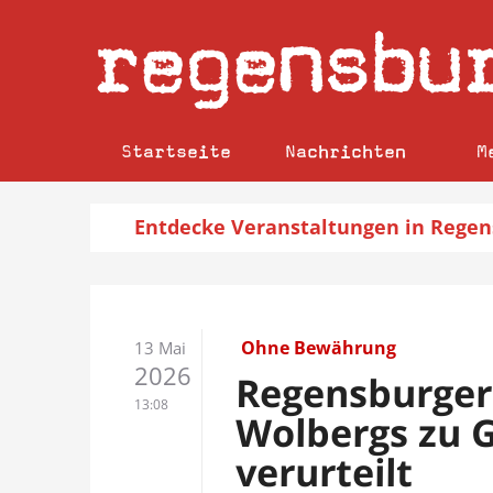
regensbu
Startseite
Nachrichten
M
Entdecke
Veranstaltungen
in Regen
Ohne Bewährung
13 Mai
2026
Regensburger
13:08
Wolbergs zu G
verurteilt