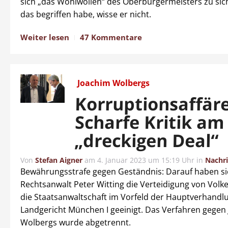
sich „das Wohlwollen“ des Oberbürgermeisters zu sic
das begriffen habe, wisse er nicht.
Weiter lesen
47 Kommentare
Joachim Wolbergs
Korruptionsaffäre
Scharfe Kritik am
„dreckigen Deal“
Von
Stefan Aigner
am
4. Januar 2023 um 15:19 Uhr
in
Nachr
Bewährungsstrafe gegen Geständnis: Darauf haben si
Rechtsanwalt Peter Witting die Verteidigung von Volke
die Staatsanwaltschaft im Vorfeld der Hauptverhandl
Landgericht München I geeinigt. Das Verfahren gegen
Wolbergs wurde abgetrennt.