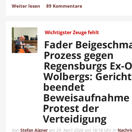
Weiter lesen
89 Kommentare
Wichtigster Zeuge fehlt
Fader Beigeschm
Prozess gegen
Regensburgs Ex-
Wolbergs: Gerich
beendet
Beweisaufnahme 
Protest der
Verteidigung
Von
Stefan Aigner
am
29. April 2026 um 18:18 Uhr
in
Nachri