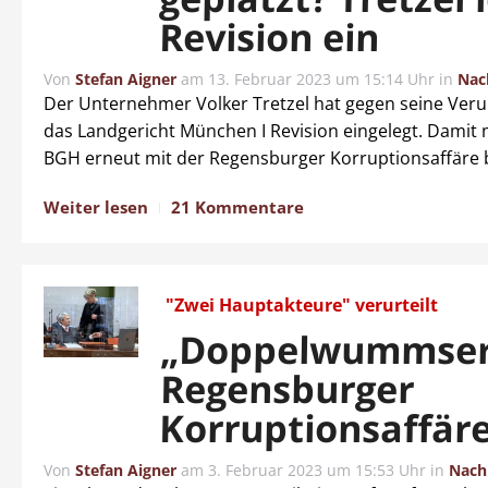
Revision ein
Von
Stefan Aigner
am
13. Februar 2023 um 15:14 Uhr
in
Nac
Der Unternehmer Volker Tretzel hat gegen seine Veru
das Landgericht München I Revision eingelegt. Damit 
BGH erneut mit der Regensburger Korruptionsaffäre 
Weiter lesen
21 Kommentare
"Zwei Hauptakteure" verurteilt
„Doppelwummserl
Regensburger
Korruptionsaffär
Von
Stefan Aigner
am
3. Februar 2023 um 15:53 Uhr
in
Nach