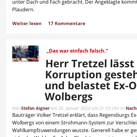
unter Dach und Fach gebracht. Der Angeklagte kommt 
Plaudern.
Weiter lesen
17 Kommentare
„Das war einfach falsch.“
Herr Tretzel lässt
Korruption geste
und belastet Ex-
Wolbergs
Von
Stefan Aigner
am
25. Januar 2023 um 21:53 Uhr
in
Nach
Bauträger Volker Tretzel erklärt, dass Regensburgs E
Wolbergs von einem Strohmann-System zur Verschle
Wahlkampfzuwendungen wusste. Generell habe er ge