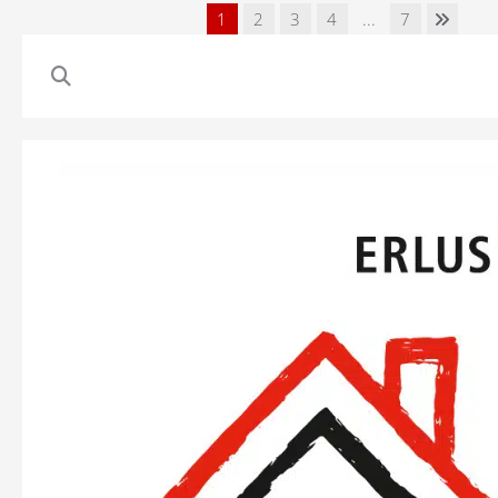
1
2
3
4
...
7