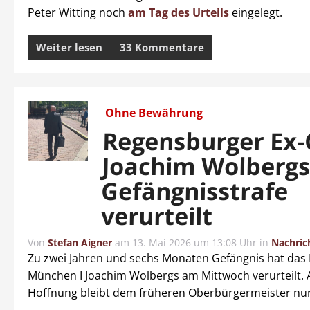
Peter Witting noch
am Tag des Urteils
eingelegt.
Weiter lesen
33 Kommentare
Ohne Bewährung
Regensburger Ex
Joachim Wolbergs
Gefängnisstrafe
verurteilt
Von
Stefan Aigner
am
13. Mai 2026 um 13:08 Uhr
in
Nachric
Zu zwei Jahren und sechs Monaten Gefängnis hat das 
München I Joachim Wolbergs am Mittwoch verurteilt. A
Hoffnung bleibt dem früheren Oberbürgermeister nur 