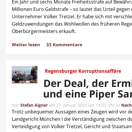
Ein Jahr und sechs Monate Freiheitsstrafe auf Bewähr
Millionen Euro Geldstrafe – so lautet das Urteil gegen
Unternehmer Volker Tretzel. Er habe sich mit verschle
Geldzuwendungen das Wohlwollen des früheren Reg
Oberbürgermeisters erkauft.
Weiter lesen
33 Kommentare
Regensburger Korruptionsaffäre
Der Deal, der Ermi
und eine Piper Sa
Von
Stefan Aigner
am
27. Januar 2023 um 14:52 Uhr
in
Nach
Trotz unbequemer Aussagen eines Zeugen wird vor 
Landgericht München I die Verständigung zwischen d
Verteidigung von Volker Tretzel, Gericht und Staatsan