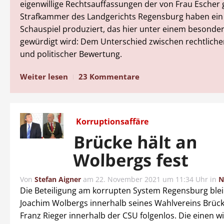
eigenwillige Rechtsauffassungen der von Frau Escher
Strafkammer des Landgerichts Regensburg haben ein 
Schauspiel produziert, das hier unter einem besonde
gewürdigt wird: Dem Unterschied zwischen rechtliche
und politischer Bewertung.
Weiter lesen
23 Kommentare
Korruptionsaffäre
Brücke hält an
Wolbergs fest
Von
Stefan Aigner
am
22. November 2021 um 11:34 Uhr
in
N
Die Beteiligung am korrupten System Regensburg blei
Joachim Wolbergs innerhalb seines Wahlvereins Brücke
Franz Rieger innerhalb der CSU folgenlos. Die einen w