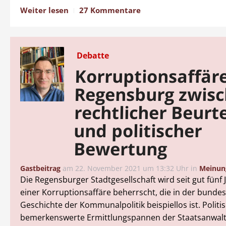
Weiter lesen
27 Kommentare
Debatte
Korruptionsaffär
Regensburg zwis
rechtlicher Beurt
und politischer
Bewertung
Gastbeitrag
am
22. November 2021 um 13:32 Uhr
in
Meinun
Die Regensburger Stadtgesellschaft wird seit gut fünf
einer Korruptionsaffäre beherrscht, die in der bund
Geschichte der Kommunalpolitik beispiellos ist. Politi
bemerkenswerte Ermittlungspannen der Staatsanwalt