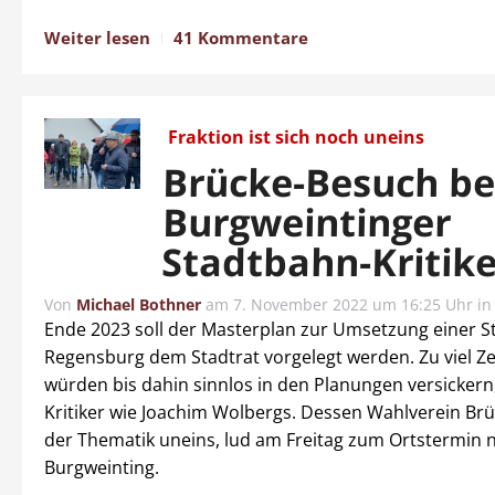
Weiter lesen
41 Kommentare
Fraktion ist sich noch uneins
Brücke-Besuch be
Burgweintinger
Stadtbahn-Kritik
Von
Michael Bothner
am
7. November 2022 um 16:25 Uhr
i
Ende 2023 soll der Masterplan zur Umsetzung einer S
Regensburg dem Stadtrat vorgelegt werden. Zu viel Ze
würden bis dahin sinnlos in den Planungen versickern
Kritiker wie Joachim Wolbergs. Dessen Wahlverein Brüc
der Thematik uneins, lud am Freitag zum Ortstermin 
Burgweinting.