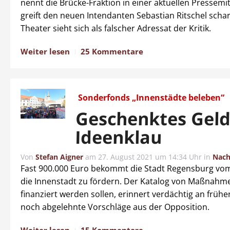
nennt die Brücke-Fraktion in einer aktuellen Pressemi
greift den neuen Intendanten Sebastian Ritschel schar
Theater sieht sich als falscher Adressat der Kritik.
Weiter lesen
25 Kommentare
Sonderfonds „Innenstädte beleben“
Geschenktes Gel
Ideenklau
Von
Stefan Aigner
am
27. August 2021 um 14:34 Uhr
in
Nach
Fast 900.000 Euro bekommt die Stadt Regensburg vom
die Innenstadt zu fördern. Der Katalog von Maßnahme
finanziert werden sollen, erinnert verdächtig an frühe
noch abgelehnte Vorschläge aus der Opposition.
Weiter lesen
15 Kommentare