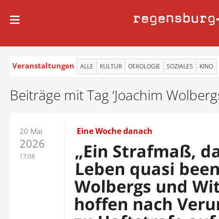
regensburg
Veranstaltungen
ALLE
KULTUR
OEKOLOGIE
SOZIALES
KINO
Beiträge mit Tag ‘Joachim Wolberg
Eine Woche danach
20 Mai
2026
„Ein Strafmaß, d
17:08
Leben quasi been
Wolbergs und Wit
hoffen nach Veru