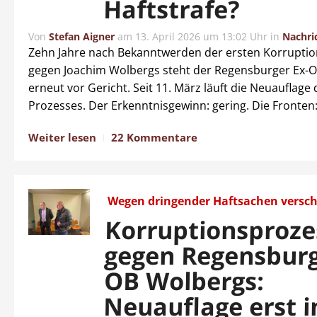
Haftstrafe?
Von
Stefan Aigner
am
13. April 2026 um 13:02 Uhr
in
Nachri
Zehn Jahre nach Bekanntwerden der ersten Korrupti
gegen Joachim Wolbergs steht der Regensburger Ex-
erneut vor Gericht. Seit 11. März läuft die Neuauflage
Prozesses. Der Erkenntnisgewinn: gering. Die Fronten:
Weiter lesen
22 Kommentare
Wegen dringender Haftsachen versc
Korruptionsproze
gegen Regensburg
OB Wolbergs:
Neuauflage erst 