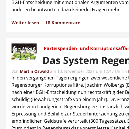
BGH-Entscheidung mit emotionalen Argumenten vom T
anderen beantworten dazu keinerlei Fragen mehr.
Weiter lesen
18 Kommentare
Parteispenden- und Korruptionsaffä
Das System Rege
Von
Martin Oswald
am
13. November 2021 um 12:47 Uhr
in
In den vergangenen Tagen ergingen zwei wesentliche U
Regensburger Korruptionsaffäre. Joachim Wolbergs (B
nach einer BGH-Entscheidung nun rechtskräftig der Be
schuldig (Bewährungsstrafe von einem Jahr). Dr. Franz
wurde vom Landgericht Regensburg erstinstanzlich 
Erpressung und Beihilfe zur Steuerhinterziehung zu e
empfindlichen Geldstrafe verurteilt (300 Tagessätze).
(zumindest in Regensburg) das vorerst letzte Kapitel 