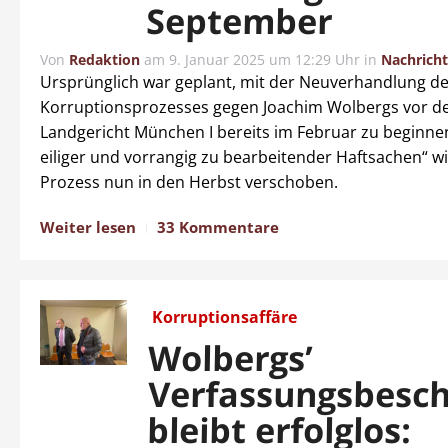
September
Von
Redaktion
am
9. Januar 2025 um 12:29 Uhr
in
Nachrich
Ursprünglich war geplant, mit der Neuverhandlung d
Korruptionsprozesses gegen Joachim Wolbergs vor 
Landgericht München I bereits im Februar zu beginne
eiliger und vorrangig zu bearbeitender Haftsachen“ w
Prozess nun in den Herbst verschoben.
Weiter lesen
33 Kommentare
Korruptionsaffäre
Wolbergs’
Verfassungsbesc
bleibt erfolglos: