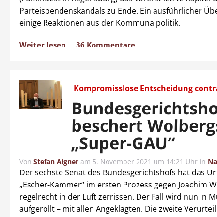
Parteispendenskandals zu Ende. Ein ausführlicher Üb
einige Reaktionen aus der Kommunalpolitik.
Weiter lesen
36 Kommentare
Kompromisslose Entscheidung contr
Bundesgerichtsho
beschert Wolberg
„Super-GAU“
Von
Stefan Aigner
am
5. November 2021 um 14:21 Uhr
in
Na
Der sechste Senat des Bundesgerichtshofs hat das Urt
„Escher-Kammer“ im ersten Prozess gegen Joachim W
regelrecht in der Luft zerrissen. Der Fall wird nun in
aufgerollt – mit allen Angeklagten. Die zweite Verurte