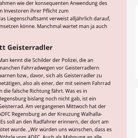
aßnahmen wie der konsequenten Anwendung des
 Investoren ihrer Pflicht zum
 Liegenschaftsamt verweist alljährlich darauf,
umsetzen könne. Manchmal wartet man ja auch
tt Geisterradler
Man kennt die Schilder der Polizei, die an
manchen Fahrradwegen vor Geisterradlern
warnen bzw., davor, sich als Geisterradler zu
betätigen, also als einer, der mit seinem Fahrrad
in die falsche Richtung fährt. Was es in
Regensburg bislang noch nicht gab, ist ein
Geisterrad. Am vergangenen Mittwoch hat der
ADFC Regensburg an der Kreuzung Walhalla-
 Es soll an den Radfahrer erinnern, der dort am
tötet wurde. „Wir würden uns wünschen, dass es
e Wöhrle vom ADFC. Auch als Mahnung an alle