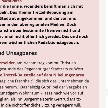
,
Nachrichten
 die Tonne, woanders behilft man sich mit
mpeln. Das Thema Tretzel-Bebauung am
m Stadtrat angekommen und der von uns
wer in den überregionalen Medien. Doch
anche über bestimmte Themen nicht und
hmal nicht öffentlich geredet. Das und noch
erem wöchentlichen Redaktionstagebuch.
nd Unsagbares
gemeldet
, am Nachmittag kommt Christian
agestunde des Regensburger Stadtrats zu Wort.
de Tretzel-Baustelle auf dem Nibelungenareal
unsägliche Frechheit”, die sich das Unternehmen da
ase herum.” Das “einzig Gute” bei der Vergabe an
sgünstigem Wohnraum – lasse nach wie vor auf
gl an, als ihn Bürgermeisterin Gertrud Maltz-
 die nichtöffentliche Sitzung verlagern will.