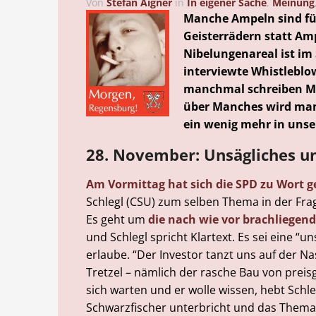
Von
Stefan Aigner
in
In eigener Sache
,
Meinung
Manche Ampeln sind für
Geisterrädern statt A
Nibelungenareal ist i
interviewte Whistleblo
manchmal schreiben M
über Manches wird manc
ein wenig mehr in uns
28. November: Unsägliches u
Am Vormittag hat sich die SPD zu Wort 
Schlegl (CSU) zum selben Thema in der Fr
Es geht um
die nach wie vor brachliegen
und Schlegl spricht Klartext. Es sei eine “
erlaube. “Der Investor tanzt uns auf der N
Tretzel – nämlich der rasche Bau von prei
sich warten und er wolle wissen, hebt Schle
Schwarzfischer unterbricht und das Thema in