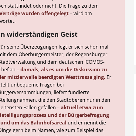
ch stattfindet oder nicht. Die Frage zu dem
 Verträge wurden offengelegt
– wird am
twortet.
n widerständigen Geist
Für seine Überzeugungen legt er sich schon mal
mit dem Oberbürgermeister, der Regensburger
Stadtverwaltung und dem deutschen ICOMOS-
Chef an –
damals, als es um die Diskussion zu
der mittlerweile beerdigten Westtrasse ging.
Er
stellt unbequeme Fragen bei
Bürgerversammlungen, liefert fundierte
Stellungnahmen, die den Stadtoberen nur in den
seltensten Fällen gefallen –
aktuell etwa zum
Beteiligungsprozess und der Bürgerbefragung
rund um das Bahnhofsareal
und er nennt die
Dinge gern beim Namen, wie zum Beispiel das