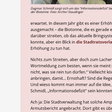
Dagmar Schmidl sorgt sich um das “Informationsdefizit” be
der Biotonne. Foto: Archiv/ Staudinger
erwartet. In diesem Jahr gibt es einer Erhöh
ausgemacht – die Biotonne, die es gerade
darüber streiten, ob das aktuelle Bringsys
konnte, aber ein Blick in
die Stadtratsvorl
Erhöhung zu tun hat.
Nichts zum Streiten, aber doch zum Lachen
Wortmeldung zum besten, wenn sie meint: 
nicht, was sie rein tun dürfen.“ Vielleich
anbringen, damit… Ernsthaft? Sind die Reg
Und wieso kommt man immer auf die Idee, d
Schmidl, „Informationsdefizit“ sein könnte
Ach ja: Die Stadtverwaltung hat solche 
Armutsbericht angebracht. Dort gibt es ü