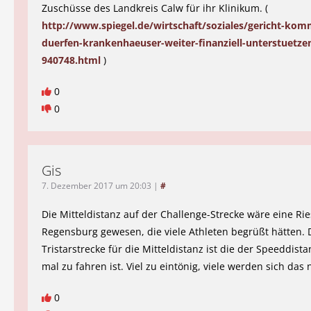
Zuschüsse des Landkreis Calw für ihr Klinikum. (
http://www.spiegel.de/wirtschaft/soziales/gericht-ko
duerfen-krankenhaeuser-weiter-finanziell-unterstuetze
940748.html
)
0
0
Gis
7. Dezember 2017 um 20:03
|
#
Die Mitteldistanz auf der Challenge-Strecke wäre eine Ri
Regensburg gewesen, die viele Athleten begrüßt hätten. 
Tristarstrecke für die Mitteldistanz ist die der Speeddistan
mal zu fahren ist. Viel zu eintönig, viele werden sich das 
0