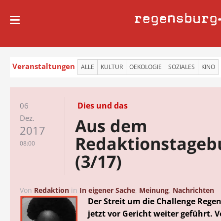
regensburg
Veranstaltungen
ALLE
KULTUR
OEKOLOGIE
SOZIALES
KINO
Dies und das
06
Dez.
Aus dem
2017
Redaktionstageb
08:00
(3/17)
Von
Redaktion
in
In eigener Sache
,
Meinung
,
Nachrichten
Der Streit um die Challenge Rege
jetzt vor Gericht weiter geführt. 