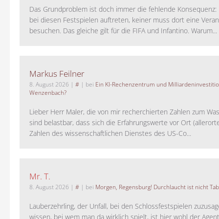
Das Grundproblem ist doch immer die fehlende Konsequenz:
bei diesen Festspielen auftreten, keiner muss dort eine Veran
besuchen. Das gleiche gilt für die FIFA und Infantino. Warum...
Markus Feilner
8. August 2026
|
#
| bei
Ein KI-Rechenzentrum und Milliardeninvestiti
Wenzenbach?
Lieber Herr Maler, die von mir recherchierten Zahlen zum Wa
sind belastbar, dass sich die Erfahrungswerte vor Ort (alleror
Zahlen des wissenschaftlichen Dienstes des US-Co...
Mr. T.
8. August 2026
|
#
| bei
Morgen, Regensburg! Durchlaucht ist nicht Tab
Lauberzehrling, der Unfall, bei den Schlossfestspielen zuzusa
wissen, bei wem man da wirklich spielt, ist hier wohl der Agent