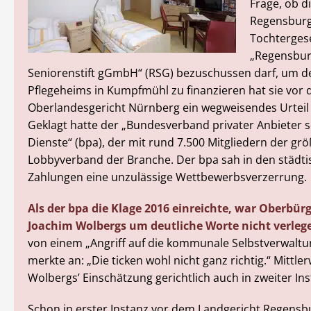
Frage, ob d
Regensburg
Tochtergese
„Regensbu
Seniorenstift gGmbH“ (RSG) bezuschussen darf, um d
Pflegeheims in Kumpfmühl zu finanzieren hat sie vor
Oberlandesgericht Nürnberg ein wegweisendes Urteil e
Geklagt hatte der „Bundesverband privater Anbieter s
Dienste“ (bpa), der mit rund 7.500 Mitgliedern der grö
Lobbyverband der Branche. Der bpa sah in den städt
Zahlungen eine unzulässige Wettbewerbsverzerrung.
Als der bpa die Klage 2016 einreichte, war Oberbür
Joachim Wolbergs um deutliche Worte nicht verleg
von einem „Angriff auf die kommunale Selbstverwaltu
merkte an: „Die ticken wohl nicht ganz richtig.“ Mittle
Wolbergs’ Einschätzung gerichtlich auch in zweiter Ins
Schon in erster Instanz vor dem Landgericht Regensbu