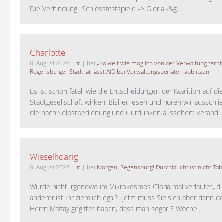
Die Verbindung "Schlossfestspiele -> Gloria -&g...
Charlotte
8. August 2026
|
#
| bei
„So weit wie möglich von der Verwaltung fernh
Regensburger Stadtrat lässt AfD bei Verwaltungsbeiräten abblitzen
Es ist schon fatal, wie die Entscheidungen der Koalition auf di
Stadtgesellschaft wirken. Bisher lesen und hören wir ausschli
die nach Selbstbedienung und Gutdünken aussehen: Veränd..
Wieselhoarig
8. August 2026
|
#
| bei
Morgen, Regensburg! Durchlaucht ist nicht Tab
Wurde nicht irgendwo im Mikrokosmos Gloria mal verlautet, d
anderer ist Ihr ziemlich egal?...jetzt muss Sie sich aber dann 
Herrn Maffay gegiftet haben, dass man sogar 3 Woche...