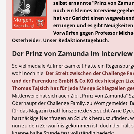
selbst ernannte “Prinz von Zamu
noch ein kleines Interview gegebe
hat vor Gericht einen wegweisend
errungen und es gibt Neuigkeiten
Vorwürfen gegen Professor Micha
Osterheider. Unser Redaktionstagebuch.
Der Prinz von Zamunda im Interview
So viel mediale Aufmerksamkeit hatte ein Regensburge
wohl noch nie.
Der Streit zwischen der Challenge F
und der Purendure GmbH & Co.KG des hiesigen Li
Thomas Tajsich hat für jede Menge Schlagzeilen ge
Mittlerweile hat sich auch Zibi „Prinz von Zamunda“ Szl
Oberhaupt der Challenge Family, zu Wort gemeldet. B
für das Magazin triathlonszene.de versucht Arne Dyc
hartnäckige Nachfragen an Szlufcik herauszufinden, 
nun zu dem Zerwürfnis gekommen ist, doch der hält s
knappe halbe Stunde fast vollständig bedeckt.