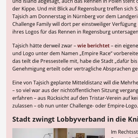
und Island abgesagt, auch das Rennen in Polen steht 
der Kippe. Und mit Blick auf Regensburg treffen sich S
Tajsich am Donnerstag in Nürnberg vor dem Landgeric
Challenge Family will dort per einstweiliger Verfügun
ihres Logos für das Rennen in Regensburg untersagen
Tajsich hätte derweil zwar –
wie berichtet
– ein eigen
und Logo unter dem Namen „Empire Race“ vorbereitet,
das teilt die Pressestelle mit, habe die Stadt „dafür bi
Genehmigung erteilt oder vertragliche Absprachen get
Eine von Tajsich geplante Mitteldistanz will die Mehrhe
– so viel war aus der nichtöffentlichen Sitzung verg
erfahren – aus Rücksicht auf den Tristar-Verein auf kei
zulassen – ob nun unter Challenge- oder Empire-Logo
Stadt zwingt Lobbyverband in die Kn
Im Rechtsst