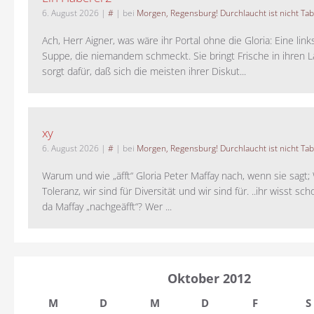
6. August 2026
|
#
| bei
Morgen, Regensburg! Durchlaucht ist nicht Tab
Ach, Herr Aigner, was wäre ihr Portal ohne die Gloria: Eine lin
Suppe, die niemandem schmeckt. Sie bringt Frische in ihren 
sorgt dafür, daß sich die meisten ihrer Diskut...
xy
6. August 2026
|
#
| bei
Morgen, Regensburg! Durchlaucht ist nicht Tab
Warum und wie „äfft“ Gloria Peter Maffay nach, wenn sie sagt; 
Toleranz, wir sind für Diversität und wir sind für. ..ihr wisst sch
da Maffay „nachgeäfft“? Wer ...
Oktober 2012
M
D
M
D
F
S