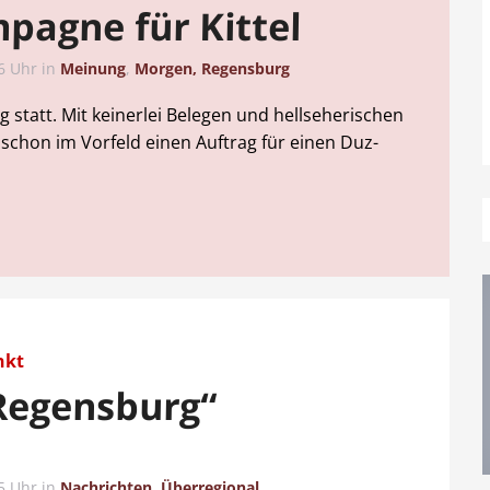
pagne für Kittel
6 Uhr
in
Meinung
,
Morgen, Regensburg
 statt. Mit keinerlei Belegen und hellseherischen
 schon im Vorfeld einen Auftrag für einen Duz-
nkt
 Regensburg“
5 Uhr
in
Nachrichten
,
Überregional