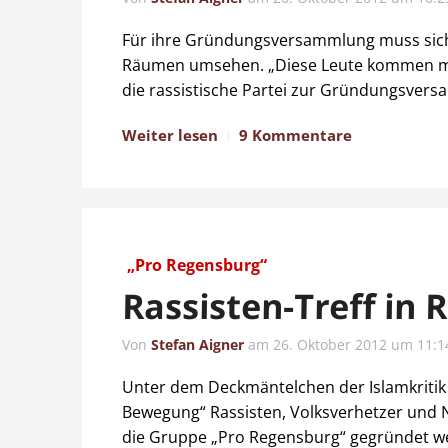
Für ihre Gründungsversammlung muss sich
Räumen umsehen. „Diese Leute kommen mir n
die rassistische Partei zur Gründungsvers
Weiter lesen
9 Kommentare
„Pro Regensburg“
Rassisten-Treff in 
Von
Stefan Aigner
am
26. Oktober 2012 um 11:1
Unter dem Deckmäntelchen der Islamkritik
Bewegung“ Rassisten, Volksverhetzer und N
die Gruppe „Pro Regensburg“ gegründet wer