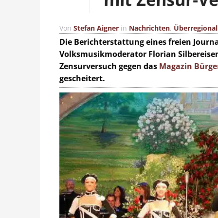
Von
Stefan Aigner
in
Nachrichten
,
Überregional
Die Berichterstattung eines freien Jour
Volksmusikmoderator Florian Silbereisen 
Zensurversuch gegen das
Magazin Bürger
gescheitert.