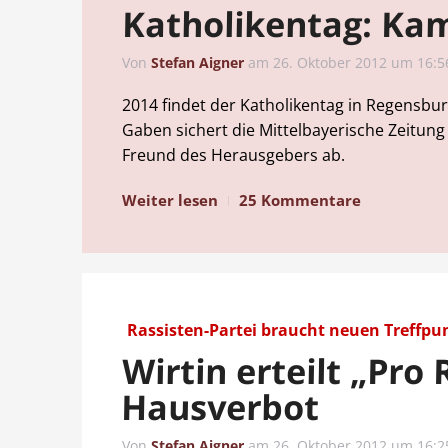
Katholikentag: Kam
Von
Stefan Aigner
am
26. Oktober 2012 um 16:5
2014 findet der Katholikentag in Regensburg
Gaben sichert die Mittelbayerische Zeitung
Freund des Herausgebers ab.
Weiter lesen
25 Kommentare
Rassisten-Partei braucht neuen Treffpu
Wirtin erteilt „Pro
Hausverbot
Von
Stefan Aigner
am
26. Oktober 2012 um 16:2