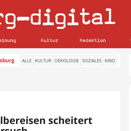
rg
digital
–
einung
Kultur
Redaktion
sburg
ALLE
KULTUR
OEKOLOGIE
SOZIALES
KINO
lbereisen scheitert
ersuch