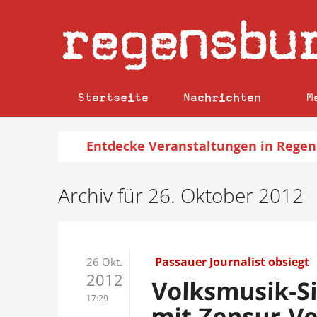
regensbu
Startseite
Nachrichten
M
Entdecke
Veranstaltungen
in Regen
Archiv für 26. Oktober 2012
Passauer Journalist obsiegt
26 Okt.
2012
Volksmusik-Si
17:29
mit Zensur-V