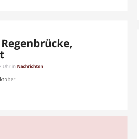
 Regenbrücke,
t
7 Uhr
in
Nachrichten
ktober.