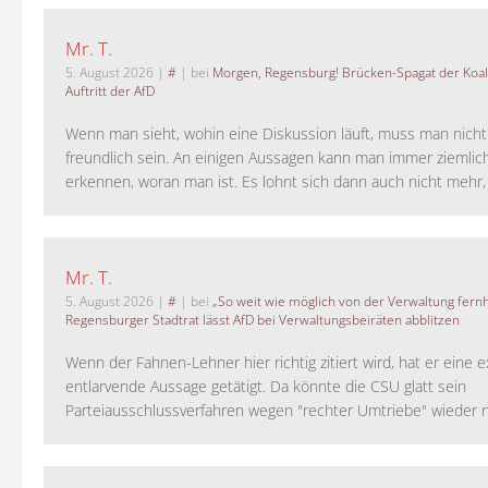
Mr. T.
5. August 2026
|
#
| bei
Morgen, Regensburg! Brücken-Spagat der Koali
Auftritt der AfD
Wenn man sieht, wohin eine Diskussion läuft, muss man nich
freundlich sein. An einigen Aussagen kann man immer ziemlich
erkennen, woran man ist. Es lohnt sich dann auch nicht mehr, a
Mr. T.
5. August 2026
|
#
| bei
„So weit wie möglich von der Verwaltung fernh
Regensburger Stadtrat lässt AfD bei Verwaltungsbeiräten abblitzen
Wenn der Fahnen-Lehner hier richtig zitiert wird, hat er eine 
entlarvende Aussage getätigt. Da könnte die CSU glatt sein
Parteiausschlussverfahren wegen "rechter Umtriebe" wieder ne