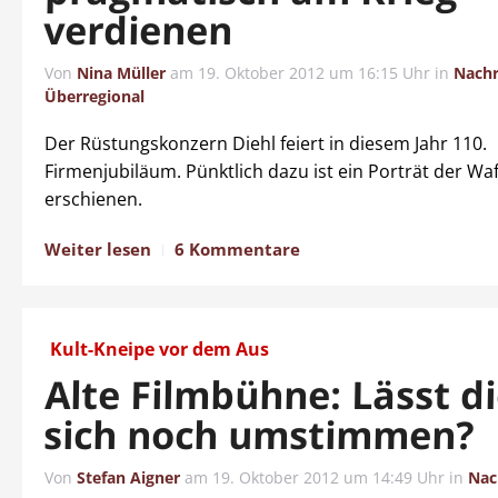
verdienen
Von
Nina Müller
am
19. Oktober 2012 um 16:15 Uhr
in
Nachr
Überregional
Der Rüstungskonzern Diehl feiert in diesem Jahr 110.
Firmenjubiläum. Pünktlich dazu ist ein Porträt der Wa
erschienen.
Weiter lesen
6 Kommentare
Kult-Kneipe vor dem Aus
Alte Filmbühne: Lässt d
sich noch umstimmen?
Von
Stefan Aigner
am
19. Oktober 2012 um 14:49 Uhr
in
Nac