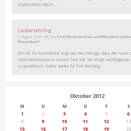
strafrechtlich falsch....
Lauberzehrling
5. August 2026
|
#
| bei
Ein KI-Rechenzentrum und Milliardeninvestiti
Wenzenbach?
@To Bi: Ihr Kommentar zeigt wie der meinige, dass der Autor 
Informationslücke in seinem Text hat. Mir klingt nachfolgende
zu apodiktisch. Daher danke für Ihre Bestätig...
Oktober 2012
M
D
M
D
F
S
1
2
3
4
5
6
8
9
10
11
12
1
15
16
17
18
19
2