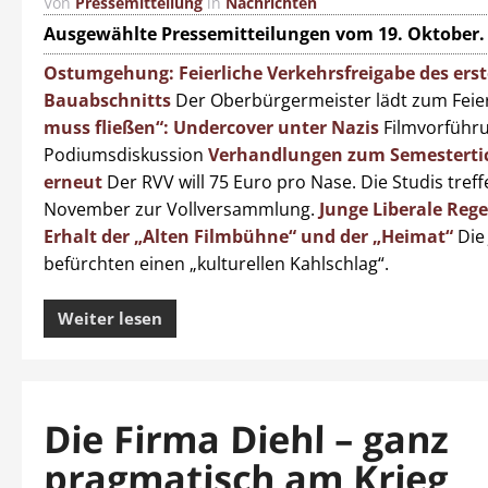
Von
Pressemitteilung
in
Nachrichten
Ausgewählte Pressemitteilungen vom 19. Oktober.
Ostumgehung: Feierliche Verkehrsfreigabe des ers
Bauabschnitts
Der Oberbürgermeister lädt zum Feie
muss fließen“: Undercover unter Nazis
Filmvorführu
Podiumsdiskussion
Verhandlungen zum Semestertic
erneut
Der RVV will 75 Euro pro Nase. Die Studis treff
November zur Vollversammlung.
Junge Liberale Reg
Erhalt der „Alten Filmbühne“ und der „Heimat“
Die 
befürchten einen „kulturellen Kahlschlag“.
Weiter lesen
Die Firma Diehl – ganz
pragmatisch am Krieg