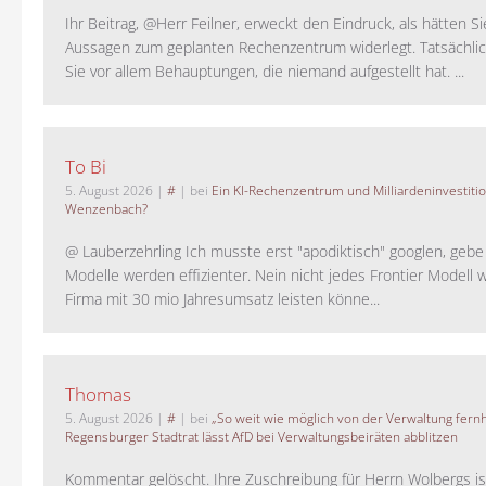
Ihr Beitrag, @Herr Feilner, erweckt den Eindruck, als hätten Si
Aussagen zum geplanten Rechenzentrum widerlegt. Tatsächlic
Sie vor allem Behauptungen, die niemand aufgestellt hat. ...
To Bi
5. August 2026
|
#
| bei
Ein KI-Rechenzentrum und Milliardeninvestiti
Wenzenbach?
@ Lauberzehrling Ich musste erst "apodiktisch" googlen, gebe i
Modelle werden effizienter. Nein nicht jedes Frontier Modell w
Firma mit 30 mio Jahresumsatz leisten könne...
Thomas
5. August 2026
|
#
| bei
„So weit wie möglich von der Verwaltung fernh
Regensburger Stadtrat lässt AfD bei Verwaltungsbeiräten abblitzen
Kommentar gelöscht. Ihre Zuschreibung für Herrn Wolbergs is