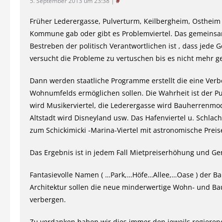
5. September 2013 um 23:38
|
#
Früher Lederergasse, Pulverturm, Keilbergheim, Ostheim 
Kommune gab oder gibt es Problemviertel. Das gemeins
Bestreben der politisch Verantwortlichen ist , dass jede
versucht die Probleme zu vertuschen bis es nicht mehr g
Dann werden staatliche Programme erstellt die eine Ver
Wohnumfelds ermöglichen sollen. Die Wahrheit ist der P
wird Musikerviertel, die Lederergasse wird Bauherrenmod
Altstadt wird Disneyland usw. Das Hafenviertel u. Schlach
zum Schickimicki -Marina-Viertel mit astronomische Preis
Das Ergebnis ist in jedem Fall Mietpreiserhöhung und Gen
Fantasievolle Namen ( …Park,…Höfe…Allee,…Oase ) der Ba
Architektur sollen die neue minderwertige Wohn- und Ba
verbergen.
Zu verdanken haben wir dies immer den jeweils regierend