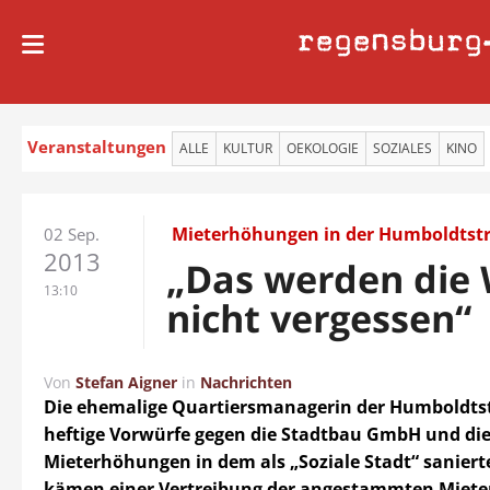
regensburg
Veranstaltungen
ALLE
KULTUR
OEKOLOGIE
SOZIALES
KINO
Mieterhöhungen in der Humboldtst
02 Sep.
2013
„Das werden die
13:10
nicht vergessen“
Von
Stefan Aigner
in
Nachrichten
Die ehemalige Quartiersmanagerin der Humboldts
heftige Vorwürfe gegen die Stadtbau GmbH und die
Mieterhöhungen in dem als „Soziale Stadt“ saniert
kämen einer Vertreibung der angestammten Mieter