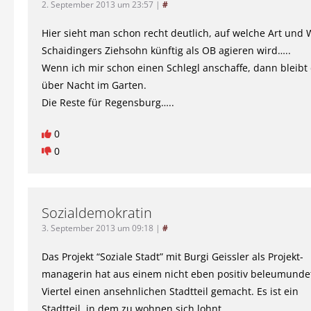
2. September 2013 um 23:57
|
#
Hier sieht man schon recht deutlich, auf welche Art und 
Schaidingers Ziehsohn künftig als OB agieren wird…..
Wenn ich mir schon einen Schlegl anschaffe, dann bleibt
über Nacht im Garten.
Die Reste für Regensburg…..
0
0
Sozialdemokratin
3. September 2013 um 09:18
|
#
Das Projekt “Soziale Stadt” mit Burgi Geissler als Projekt-
managerin hat aus einem nicht eben positiv beleumunde
Viertel einen ansehnlichen Stadtteil gemacht. Es ist ein
Stadtteil, in dem zu wohnen sich lohnt.