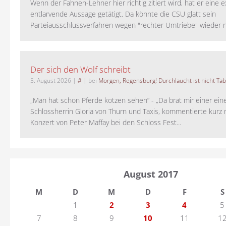
Wenn der Fahnen-Lehner hier richtig zitiert wird, hat er eine 
entlarvende Aussage getätigt. Da könnte die CSU glatt sein
Parteiausschlussverfahren wegen "rechter Umtriebe" wieder ne
Der sich den Wolf schreibt
5. August 2026
|
#
| bei
Morgen, Regensburg! Durchlaucht ist nicht Tab
„Man hat schon Pferde kotzen sehen“ - „Da brat mir einer ein
Schlossherrin Gloria von Thurn und Taxis, kommentierte kurz
Konzert von Peter Maffay bei den Schloss Fest...
August 2017
M
D
M
D
F
S
1
2
3
4
5
7
8
9
10
11
1