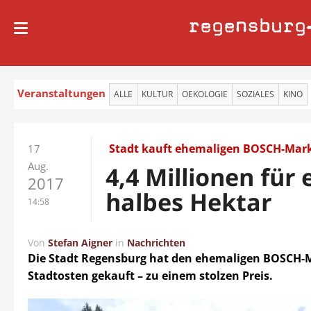
regensburg
Veranstaltungen
ALLE
KULTUR
OEKOLOGIE
SOZIALES
KINO
Stadt kauft ehemaligen BOSCH-Mar
17
Aug.
4,4 Millionen für 
2017
halbes Hektar
14:58
Von
Stefan Aigner
in
Nachrichten
Die Stadt Regensburg hat den ehemaligen BOSCH-
Stadtosten gekauft – zu einem stolzen Preis.