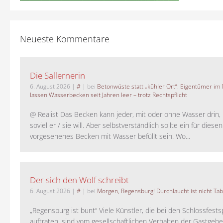
Neueste Kommentare
Die Sallernerin
6. August 2026
|
#
| bei
Betonwüste statt „kühler Ort“: Eigentümer im
lassen Wasserbecken seit Jahren leer – trotz Rechtspflicht
@ Realist Das Becken kann jeder, mit oder ohne Wasser drin, 
soviel er / sie will. Aber selbstverständlich sollte ein für dies
vorgesehenes Becken mit Wasser befüllt sein. Wo...
Der sich den Wolf schreibt
6. August 2026
|
#
| bei
Morgen, Regensburg! Durchlaucht ist nicht Tab
„Regensburg ist bunt“ Viele Künstler, die bei den Schlossfests
auftraten, sind vom gesellschaftlichen Verhalten der Gastgeb