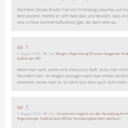
Nachdem Glorias Bruder Carl von Schönburg-Glauchau auf In
Reel postete, merkte er sehr bald dass und deutlich, dass es 
eine schöne Kommentarfunktion gibt, die dann viele au...
Mr. T.
5. August 2026
|
#
| bei
Morgen, Regensburg! Brücken-Spagat der Koali
Auftritt der AfD
Wenn man sieht, wohin eine Diskussion läuft, muss man nich
freundlich sein. An einigen Aussagen kann man immer ziemlich
erkennen, woran man ist. Es lohnt sich dann auch nicht mehr, a
Mr. T.
5. August 2026
|
#
| bei
„So weit wie möglich von der Verwaltung fernh
Regensburger Stadtrat lässt AfD bei Verwaltungsbeiräten abblitzen