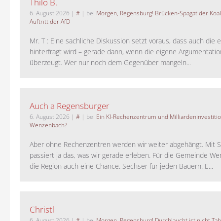
Thilo B.
6. August 2026
|
#
| bei
Morgen, Regensburg! Brücken-Spagat der Koali
Auftritt der AfD
Mr. T : Eine sachliche Diskussion setzt voraus, dass auch die 
hinterfragt wird – gerade dann, wenn die eigene Argumentati
überzeugt. Wer nur noch dem Gegenüber mangeln...
Auch a Regensburger
6. August 2026
|
#
| bei
Ein KI-Rechenzentrum und Milliardeninvestiti
Wenzenbach?
Aber ohne Rechenzentren werden wir weiter abgehängt. Mit St
passiert ja das, was wir gerade erleben. Für die Gemeinde W
die Region auch eine Chance. Sechser für jeden Bauern. E...
Christl
6. August 2026
|
#
| bei
Morgen, Regensburg! Durchlaucht ist nicht Tab