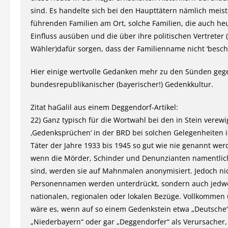
sind. Es handelte sich bei den Haupttätern nämlich meis
führenden Familien am Ort, solche Familien, die auch he
Einfluss ausüben und die über ihre politischen Vertreter 
Wähler)dafür sorgen, dass der Familienname nicht ‘besch
Hier einige wertvolle Gedanken mehr zu den Sünden geg
bundesrepublikanischer (bayerischer!) Gedenkkultur.
Zitat haGalil aus einem Deggendorf-Artikel:
22) Ganz typisch für die Wortwahl bei den in Stein verewi
‚Gedenksprüchen‘ in der BRD bei solchen Gelegenheiten is
Täter der Jahre 1933 bis 1945 so gut wie nie genannt wer
wenn die Mörder, Schinder und Denunzianten namentlic
sind, werden sie auf Mahnmalen anonymisiert. Jedoch ni
Personennamen werden unterdrückt, sondern auch jed
nationalen, regionalen oder lokalen Bezüge. Vollkomme
wäre es, wenn auf so einem Gedenkstein etwa „Deutsche“
„Niederbayern“ oder gar „Deggendorfer“ als Verursacher,