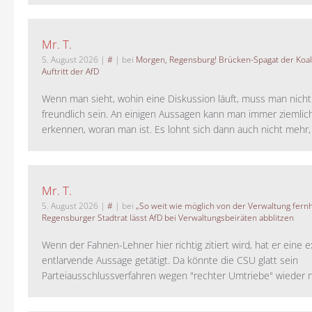
Mr. T.
5. August 2026
|
#
| bei
Morgen, Regensburg! Brücken-Spagat der Koali
Auftritt der AfD
Wenn man sieht, wohin eine Diskussion läuft, muss man nich
freundlich sein. An einigen Aussagen kann man immer ziemlich
erkennen, woran man ist. Es lohnt sich dann auch nicht mehr, a
Mr. T.
5. August 2026
|
#
| bei
„So weit wie möglich von der Verwaltung fernh
Regensburger Stadtrat lässt AfD bei Verwaltungsbeiräten abblitzen
Wenn der Fahnen-Lehner hier richtig zitiert wird, hat er eine 
entlarvende Aussage getätigt. Da könnte die CSU glatt sein
Parteiausschlussverfahren wegen "rechter Umtriebe" wieder ne