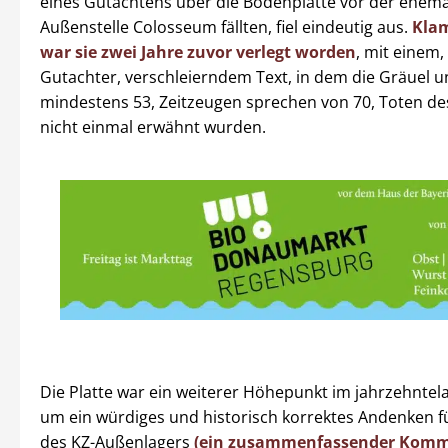
eines Gutachtens über die Bodenplatte vor der ehema
Außenstelle Colosseum fällten, fiel eindeutig aus.
Kla
war sie zwei Jahre zuvor verlegt worden
, mit einem,
Gutachter, verschleierndem Text, in dem die Gräuel u
mindestens 53, Zeitzeugen sprechen von 70, Toten d
nicht einmal erwähnt wurden.
Die Platte war ein weiterer Höhepunkt im jahrzehntel
um ein würdiges und historisch korrektes Andenken fü
des KZ-Außenlagers
(ein zusammenfassender Komm