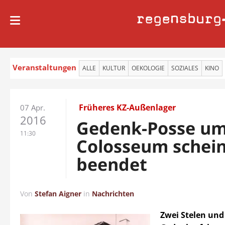
regensburg
Veranstaltungen
ALLE
KULTUR
OEKOLOGIE
SOZIALES
KINO
Früheres KZ-Außenlager
07 Apr.
2016
Gedenk-Posse u
11:30
Colosseum schei
beendet
Von
Stefan Aigner
in
Nachrichten
Zwei Stelen und