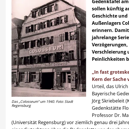
Gedenktafel am
sollen künftig a
Geschichte und 
Außenlagers Co
erinnern. Damit
jahrelange Seri
Verzögerungen,
Verschleierung 
Peinlichkeiten 
„In fast grotes
Kern der Sache 
Urteil, das Ulrich 
Bayerische Geden
Jörg Skriebeleit (
Das „Colosseum“ um 1940. Foto: Stadt
Regensburg
Gedenkstätte Fl
Professor Dr. Ma
(Universität Regensburg) vor ziemlich genau drei Ja