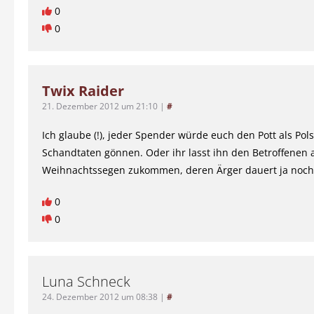
0
0
Twix Raider
21. Dezember 2012 um 21:10
|
#
Ich glaube (!), jeder Spender würde euch den Pott als Pol
Schandtaten gönnen. Oder ihr lasst ihn den Betroffenen 
Weihnachtssegen zukommen, deren Ärger dauert ja noc
0
0
Luna Schneck
24. Dezember 2012 um 08:38
|
#