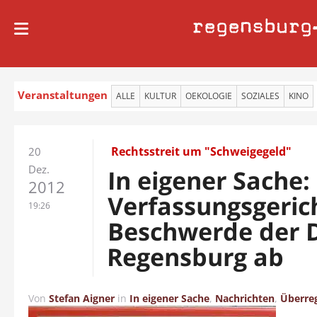
regensburg
Veranstaltungen
ALLE
KULTUR
OEKOLOGIE
SOZIALES
KINO
Rechtsstreit um "Schweigegeld"
20
Dez.
In eigener Sache:
2012
Verfassungsgeric
19:26
Beschwerde der 
Regensburg ab
Von
Stefan Aigner
in
In eigener Sache
,
Nachrichten
,
Überre