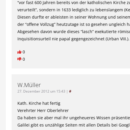
“vor fast 600 Jahren bereits von der katholischen Kirche
verurteilt”, sondern in 1633 lediglich zu lebenslangem (Ke
Diesen durfte er ableisten in seiner Wohnung und seine
der “offene Vollzug” heutzutage ist so gesehen ungleich h
Abgesehen davon wurde dieses “lasch” exekutierte römis
Inquisitionsurteil nie papal gegengezeichnet (Urban VIII.).
0
0
W.Müller
27. Dezember 2012 um 15:43
|
#
Kath. Kirche hat fertig
Verehrter Herr Oberlehrer
Da haben sie aber mal ihr ungeheueres Wissen präsentie
Galilei gibt es unzählige Seiten mit allen Details bei Googl