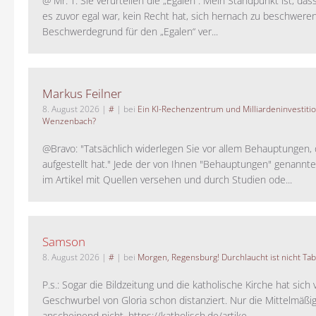
@ Mr. T: Sie verurteilen die „Egalen“. Mein Standpunkt ist, da
es zuvor egal war, kein Recht hat, sich hernach zu beschwere
Beschwerdegrund für den „Egalen“ ver...
Markus Feilner
8. August 2026
|
#
| bei
Ein KI-Rechenzentrum und Milliardeninvestiti
Wenzenbach?
@Bravo: "Tatsächlich widerlegen Sie vor allem Behauptungen,
aufgestellt hat." Jede der von Ihnen "Behauptungen" genannte
im Artikel mit Quellen versehen und durch Studien ode...
Samson
8. August 2026
|
#
| bei
Morgen, Regensburg! Durchlaucht ist nicht Tab
P.s.: Sogar die Bildzeitung und die katholische Kirche hat sic
Geschwurbel von Gloria schon distanziert. Nur die Mittelmäßig
anscheinend nicht. https://katholisch.de/artike...