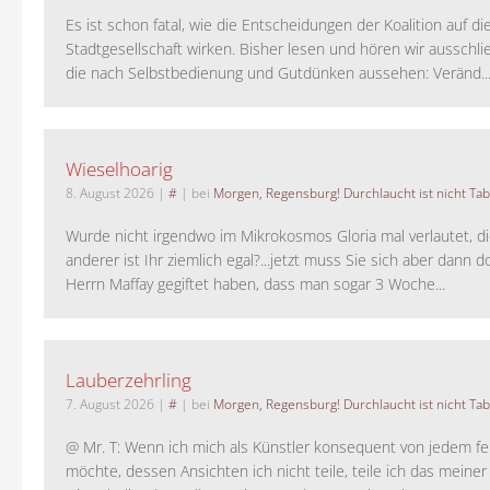
Es ist schon fatal, wie die Entscheidungen der Koalition auf di
Stadtgesellschaft wirken. Bisher lesen und hören wir ausschli
die nach Selbstbedienung und Gutdünken aussehen: Veränd..
Wieselhoarig
8. August 2026
|
#
| bei
Morgen, Regensburg! Durchlaucht ist nicht Tab
Wurde nicht irgendwo im Mikrokosmos Gloria mal verlautet, d
anderer ist Ihr ziemlich egal?...jetzt muss Sie sich aber dann 
Herrn Maffay gegiftet haben, dass man sogar 3 Woche...
Lauberzehrling
7. August 2026
|
#
| bei
Morgen, Regensburg! Durchlaucht ist nicht Tab
@ Mr. T: Wenn ich mich als Künstler konsequent von jedem fe
möchte, dessen Ansichten ich nicht teile, teile ich das meiner