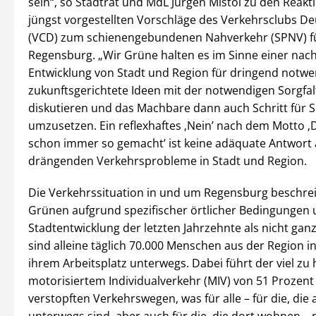
sein“, so Stadtrat und MdL Jürgen Mistol zu den Reakt
jüngst vorgestellten Vorschläge des Verkehrsclubs D
(VCD) zum schienengebundenen Nahverkehr (SPNV) fü
Regensburg. „Wir Grüne halten es im Sinne einer nac
Entwicklung von Stadt und Region für dringend notwe
zukunftsgerichtete Ideen mit der notwendigen Sorgfal
diskutieren und das Machbare dann auch Schritt für S
umzusetzen. Ein reflexhaftes ‚Nein’ nach dem Motto ‚
schon immer so gemacht’ ist keine adäquate Antwort 
drängenden Verkehrsprobleme in Stadt und Region.
Die Verkehrssituation in und um Regensburg beschre
Grünen aufgrund spezifischer örtlicher Bedingungen 
Stadtentwicklung der letzten Jahrzehnte als nicht ganz
sind alleine täglich 70.000 Menschen aus der Region in
ihrem Arbeitsplatz unterwegs. Dabei führt der viel zu 
motorisiertem Individualverkehr (MIV) von 51 Prozent 
verstopften Verkehrswegen, was für alle – für die, die 