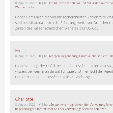
8. August 2026
|
#
| bei
Ein KI-Rechenzentrum und Milliardeninvestiti
Wenzenbach?
Lieber Herr Maler, die von mir recherchierten Zahlen zum Wa
sind belastbar, dass sich die Erfahrungswerte vor Ort (alleror
Zahlen des wissenschaftlichen Dienstes des US-Co...
Mr. T.
8. August 2026
|
#
| bei
Morgen, Regensburg! Durchlaucht ist nicht Tab
Lauberzehrling, der Unfall, bei den Schlossfestspielen zuzusa
wissen, bei wem man da wirklich spielt, ist hier wohl der Agent
Die Verbindung "Schlossfestspiele -> Gloria -&g...
Charlotte
8. August 2026
|
#
| bei
„So weit wie möglich von der Verwaltung fernh
Regensburger Stadtrat lässt AfD bei Verwaltungsbeiräten abblitzen