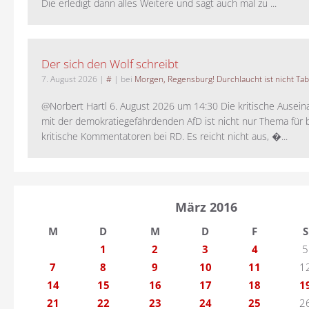
Die erledigt dann alles Weitere und sagt auch mal zu ...
Der sich den Wolf schreibt
7. August 2026
|
#
| bei
Morgen, Regensburg! Durchlaucht ist nicht Tab
@Norbert Hartl 6. August 2026 um 14:30 Die kritische Ausei
mit der demokratiegefährdenden AfD ist nicht nur Thema für 
kritische Kommentatoren bei RD. Es reicht nicht aus, �...
März 2016
M
D
M
D
F
S
1
2
3
4
5
7
8
9
10
11
1
14
15
16
17
18
1
21
22
23
24
25
2