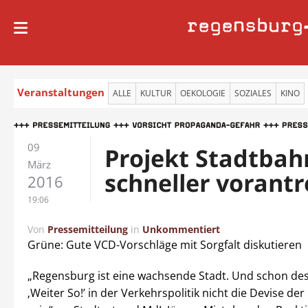
regensburg
Veranstaltungen
ALLE
KULTUR
OEKOLOGIE
SOZIALES
KINO
09
Projekt Stadtbah
März
schneller vorant
2016
19:06
Von
Pressemitteilung
in
Unkommentiert
Grüne: Gute VCD-Vorschläge mit Sorgfalt diskutieren
„Regensburg ist eine wachsende Stadt. Und schon des
‚Weiter So!’ in der Verkehrspolitik nicht die Devise d