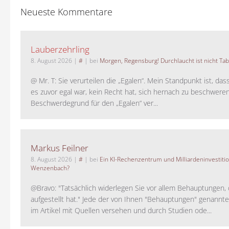
Neueste Kommentare
Lauberzehrling
8. August 2026
|
#
| bei
Morgen, Regensburg! Durchlaucht ist nicht Tab
@ Mr. T: Sie verurteilen die „Egalen“. Mein Standpunkt ist, da
es zuvor egal war, kein Recht hat, sich hernach zu beschwere
Beschwerdegrund für den „Egalen“ ver...
Markus Feilner
8. August 2026
|
#
| bei
Ein KI-Rechenzentrum und Milliardeninvestiti
Wenzenbach?
@Bravo: "Tatsächlich widerlegen Sie vor allem Behauptungen,
aufgestellt hat." Jede der von Ihnen "Behauptungen" genannte
im Artikel mit Quellen versehen und durch Studien ode...