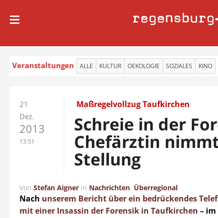
regensburg
Veranstaltungen
ALLE
KULTUR
OEKOLOGIE
SOZIALES
KINO
Maßregelvollzug Taufkirchen
21
Dez.
Schreie in der Fo
2013
Chefärztin nimm
13:51
Stellung
Von
Stefan Aigner
in
Nachrichten
,
Überregional
Nach
unserem Bericht über ein bedrückendes Tele
mit einer Insassin der Forensik in Taufkirchen
– im