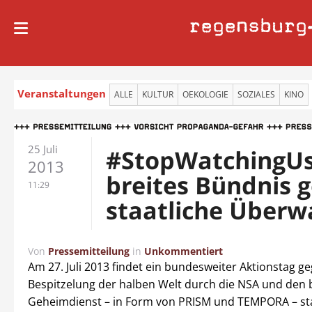
regensburg
Veranstaltungen
ALLE
KULTUR
OEKOLOGIE
SOZIALES
KINO
25 Juli
#StopWatchingUs
2013
breites Bündnis 
11:29
staatliche Überw
Von
Pressemitteilung
in
Unkommentiert
Am 27. Juli 2013 findet ein bundesweiter Aktionstag g
Bespitzelung der halben Welt durch die NSA und den 
Geheimdienst – in Form von PRISM und TEMPORA – stat