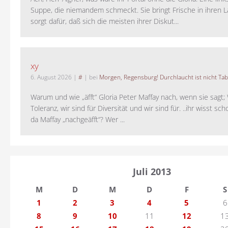
Suppe, die niemandem schmeckt. Sie bringt Frische in ihren 
sorgt dafür, daß sich die meisten ihrer Diskut...
xy
6. August 2026
|
#
| bei
Morgen, Regensburg! Durchlaucht ist nicht Tab
Warum und wie „äfft“ Gloria Peter Maffay nach, wenn sie sagt; 
Toleranz, wir sind für Diversität und wir sind für. ..ihr wisst sch
da Maffay „nachgeäfft“? Wer ...
Juli 2013
M
D
M
D
F
S
1
2
3
4
5
6
8
9
10
11
12
1