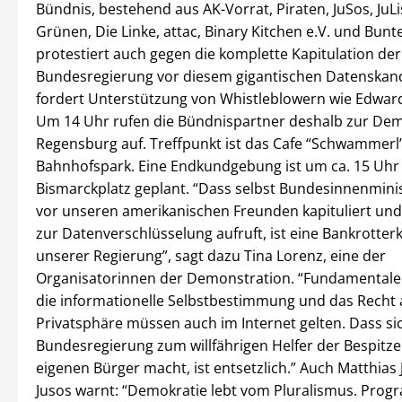
Bündnis, bestehend aus AK-Vorrat, Piraten, JuSos, JuLi
Grünen, Die Linke, attac, Binary Kitchen e.V. und Bunte
protestiert auch gegen die komplette Kapitulation der
Bundesregierung vor diesem gigantischen Datenskan
fordert Unterstützung von Whistleblowern wie Edwa
Um 14 Uhr rufen die Bündnispartner deshalb zur Dem
Regensburg auf. Treffpunkt ist das Cafe “Schwammerl
Bahnhofspark. Eine Endkundgebung ist um ca. 15 Uh
Bismarckplatz geplant. “Dass selbst Bundesinnenminis
vor unseren amerikanischen Freunden kapituliert und
zur Datenverschlüsselung aufruft, ist eine Bankrotter
unserer Regierung”, sagt dazu Tina Lorenz, eine der
Organisatorinnen der Demonstration. “Fundamentale
die informationelle Selbstbestimmung und das Recht 
Privatsphäre müssen auch im Internet gelten. Dass si
Bundesregierung zum willfährigen Helfer der Bespitze
eigenen Bürger macht, ist entsetzlich.” Auch Matthias
Jusos warnt: “Demokratie lebt vom Pluralismus. Pro